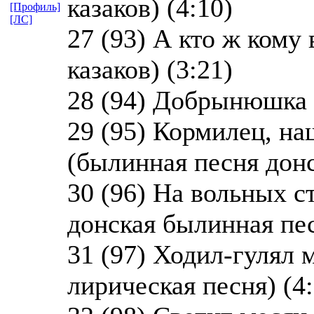
казаков) (4:10)
[Профиль]
[ЛС]
27 (93) А кто ж кому
казаков) (3:21)
28 (94) Добрынюшка (
29 (95) Кормилец, н
(былинная песня донс
30 (96) На вольных с
донская былинная пес
31 (97) Ходил-гулял 
лирическая песня) (4: