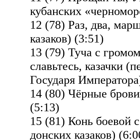
кубанских «черноморс
12 (78) Раз, два, мар
казаков) (3:51)
13 (79) Туча с громо
славьтесь, казачки (п
Государя Императора)
14 (80) Чёрные брови
(5:13)
15 (81) Конь боевой
донских казаков) (6:0