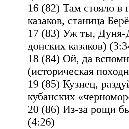
16 (82) Там стояло в
казаков, станица Берё
17 (83) Уж ты, Дуня-
донских казаков) (3:3
18 (84) Ой, да вспом
(историческая походн
19 (85) Кузнец, разду
кубанских «черноморс
20 (86) Из-за рощи б
(4:26)