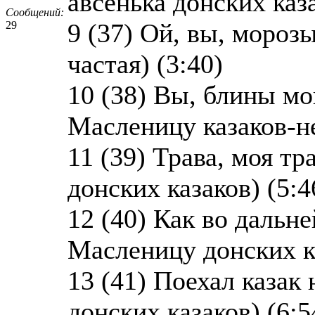
авсенька донских каза
Сообщений:
9 (37) Ой, вы, мороз
29
частая) (3:40)
10 (38) Вы, блины мо
Масленицу казаков-не
11 (39) Трава, моя тр
донских казаков) (5:4
12 (40) Как во дальне
Масленицу донских ка
13 (41) Поехал казак
донских казаков) (6:5