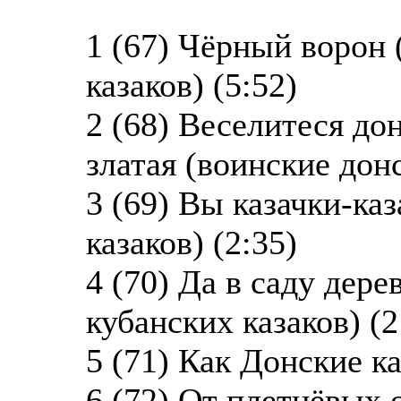
1 (67) Чёрный ворон
казаков) (5:52)
2 (68) Веселитеся до
златая (воинские донс
3 (69) Вы казачки-ка
казаков) (2:35)
4 (70) Да в саду дере
кубанских казаков) (2
5 (71) Как Донские ка
6 (72) От плетнёвых 