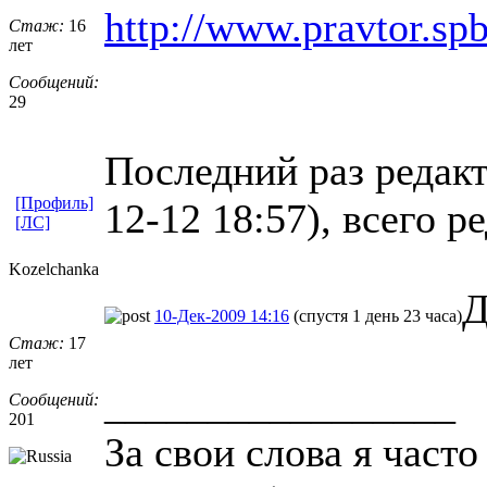
http://www.pravtor.sp
Стаж:
16
лет
Сообщений:
29
Последний раз редакт
[Профиль]
12-12 18:57), всего р
[ЛС]
Kozelchanka
Д
10-Дек-2009 14:16
(спустя 1 день 23 часа)
Стаж:
17
лет
_________________
Сообщений:
201
За свои слова я част