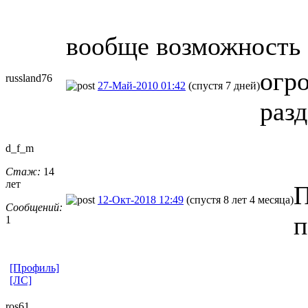
вообще возможность 
огр
russland76
27-Май-2010 01:42
(спустя 7 дней)
раз
d_f_m
Стаж:
14
лет
П
12-Окт-2018 12:49
(спустя 8 лет 4 месяца)
Сообщений:
п
1
[Профиль]
[ЛС]
ros61