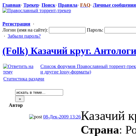
Главная
·
Трекер
·
Поиск
·
Правила
·
FAQ
·
Личные сообщения
Регистрация
·
Логин (имя на сайте):
Пароль:
·
Забыли пароль?
(Folk) Казачий круг. Антология
Список форумов Православный торрент-трек
и другие lossy-форматы)
Статистика раздачи
Автор
Казачий к
08-Дек-2009 13:26
Страна
: Р