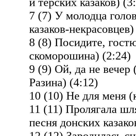
и терских казаков) (3
7 (7) У молодца голо
казаков-некрасовцев) 
8 (8) Посидите, гост
скоморошина) (2:24)
9 (9) Ой, да не вечер
Разина) (4:12)
10 (10) Не для меня (
11 (11) Пролягала шл
песня донских казаков
12 (12) Зародилась с