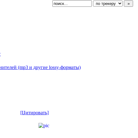
s
нителей (mp3 и другие lossy-форматы)
[Цитировать]