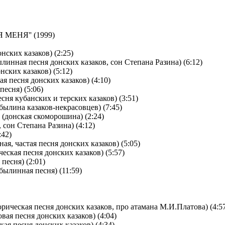
МЕНЯ'' (1999)
нских казаков) (2:25)
ылинная песня донских казаков, сон Степана Разина) (6:12)
нских казаков) (5:12)
я песня донских казаков) (4:10)
песня) (5:06)
сня кубанских и терских казаков) (3:51)
былина казаков-некрасовцев) (7:45)
 (донская скоморошина) (2:24)
, сон Степана Разина) (4:12)
:42)
ая, частая песня донских казаков) (5:05)
ческая песня донских казаков) (5:57)
песня) (2:01)
былинная песня) (11:59)
орическая песня донских казаков, про атамана М.И.Платова) (4:5
вая песня донских казаков) (4:04)
ая песня донских казаков) (4:34)