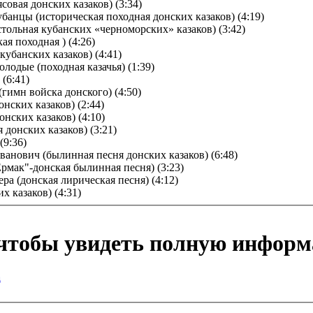
совая донских казаков) (3:34)
убанцы (историческая походная донских казаков) (4:19)
астольная кубанских «черноморских» казаков) (3:42)
ая походная ) (4:26)
кубанских казаков) (4:41)
олодые (походная казачья) (1:39)
(6:41)
(гимн войска донского) (4:50)
онских казаков) (2:44)
онских казаков) (4:10)
 донских казаков) (3:21)
(9:36)
ванович (былинная песня донских казаков) (6:48)
Ермак"-донская былинная песня) (3:23)
ера (донская лирическая песня) (4:12)
х казаков) (4:31)
 чтобы увидеть полную инфор
а