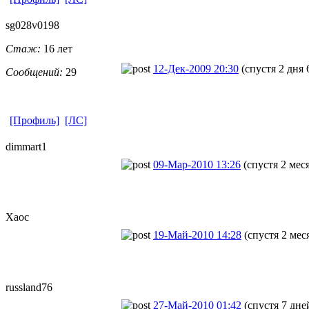
sg028v0198
Стаж:
16 лет
12-Дек-2009 20:30
(спустя 2 дня 
Сообщений:
29
[Профиль]
[ЛС]
dimmart1
09-Мар-2010 13:26
(спустя 2 мес
Хаос
19-Май-2010 14:28
(спустя 2 мес
russland76
27-Май-2010 01:42
(спустя 7 дне