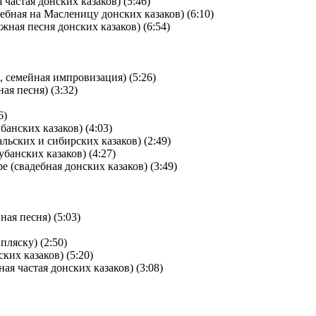
 частая донских казаков) (5:46)
лебная на Масленицу донских казаков) (6:10)
жная песня донских казаков) (6:54)
, семейная импровизация) (5:26)
ая песня) (3:32)
6)
банских казаков) (4:03)
альских и сибирских казаков) (2:49)
убанских казаков) (4:27)
е (свадебная донских казаков) (3:49)
ая песня) (5:03)
пляску) (2:50)
ких казаков) (5:20)
ая частая донских казаков) (3:08)