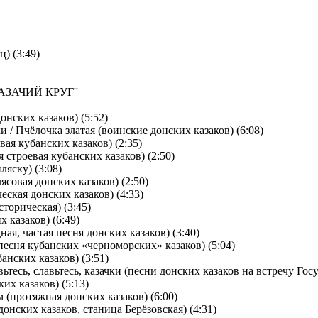
ц) (3:49)
ЗАЧИЙ КРУГ''
онских казаков) (5:52)
и / Пчёлочка златая (воинские донских казаков) (6:08)
вая кубанских казаков) (2:35)
я строевая кубанских казаков) (2:50)
ляску) (3:08)
ясовая донских казаков) (2:50)
еская донских казаков) (4:33)
торическая) (3:45)
 казаков) (6:49)
ая, частая песня донских казаков) (3:40)
песня кубанских «черноморских» казаков) (5:04)
банских казаков) (3:51)
вьтесь, славьтесь, казачки (песни донских казаков на встречу Гос
их казаков) (5:13)
 (протяжная донских казаков) (6:00)
донских казаков, станица Берёзовская) (4:31)