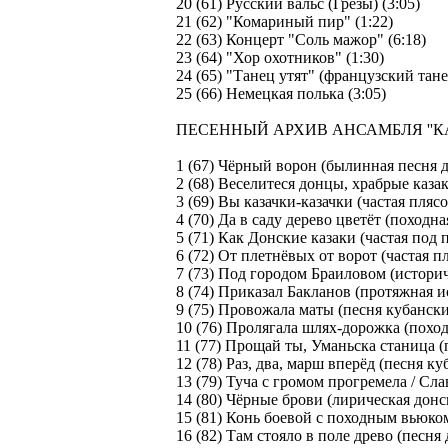
20 (61) Русский вальс (Грёзы) (3:05)
21 (62) "Комариный пир" (1:22)
22 (63) Концерт "Соль мажор" (6:18)
23 (64) "Хор охотников" (1:30)
24 (65) "Танец утят" (французский тане
25 (66) Немецкая полька (3:05)
ПЕСЕННЫЙ АРХИВ АНСАМБЛЯ ''КА
1 (67) Чёрный ворон (былинная песня д
2 (68) Веселитеся донцы, храбрые казак
3 (69) Вы казачки-казачки (частая плясо
4 (70) Да в саду дерево цветёт (походна
5 (71) Как Донские казаки (частая под п
6 (72) От плетнёвых от ворот (частая пл
7 (73) Под городом Браиловом (историч
8 (74) Приказал Бакланов (протяжная ис
9 (75) Провожала маты (песня кубанских
10 (76) Пролягала шлях-дорожка (походн
11 (77) Прощай ты, Уманьска станица (
12 (78) Раз, два, марш вперёд (песня ку
13 (79) Туча с громом прогремела / Сла
14 (80) Чёрные брови (лирическая донск
15 (81) Конь боевой с походным вьюком
16 (82) Там стояло в поле древо (песня 