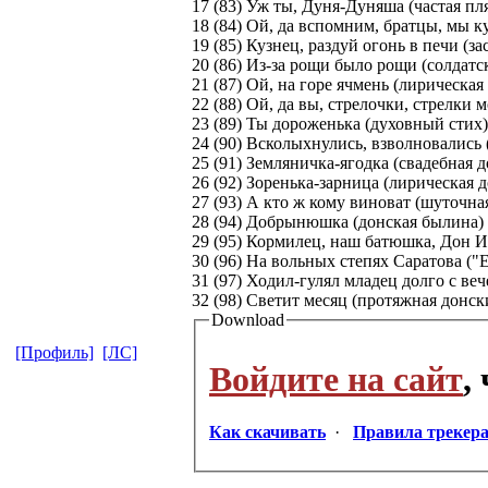
17 (83) Уж ты, Дуня-Дуняша (частая пля
18 (84) Ой, да вспомним, братцы, мы к
19 (85) Кузнец, раздуй огонь в печи (з
20 (86) Из-за рощи было рощи (солдатск
21 (87) Ой, на горе ячмень (лирическая 
22 (88) Ой, да вы, стрелочки, стрелки м
23 (89) Ты дороженька (духовный стих) 
24 (90) Всколыхнулись, взволновались 
25 (91) Земляничка-ягодка (свадебная д
26 (92) Зоренька-зарница (лирическая д
27 (93) А кто ж кому виноват (шуточная
28 (94) Добрынюшка (донская былина) 
29 (95) Кормилец, наш батюшка, Дон И
30 (96) На вольных степях Саратова ("
31 (97) Ходил-гулял младец долго с веч
32 (98) Светит месяц (протяжная донски
Download
[Профиль]
[ЛС]
Войдите на сайт
,
Как скачивать
·
Правила трекер