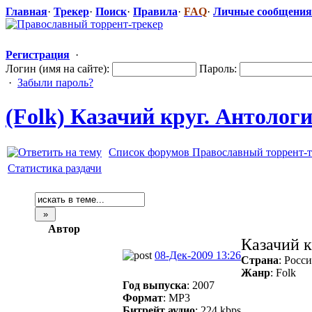
Главная
·
Трекер
·
Поиск
·
Правила
·
FAQ
·
Личные сообщения
Регистрация
·
Логин (имя на сайте):
Пароль:
·
Забыли пароль?
(Folk) Казачий круг. Антология
Список форумов Православный торрент-т
Статистика раздачи
Автор
Казачий к
08-Дек-2009 13:26
Страна
: Росс
Жанр
: Folk
Год выпуска
: 2007
Формат
: MP3
Битрейт аудио
: 224 kbps