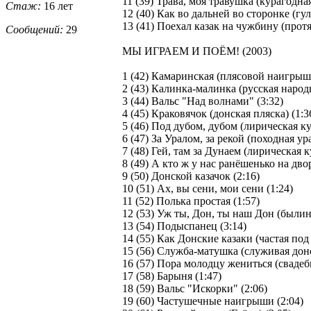
11 (39) Трава, моя травушка (курагодная
Стаж:
16 лет
12 (40) Как во дальней во сторонке (гу
13 (41) Поехал казак на чужбину (протя
Сообщений:
29
МЫ ИГРАЕМ И ПОЁМ! (2003)
1 (42) Камаринская (плясовой наигрыш
2 (43) Калинка-малинка (русская народн
3 (44) Вальс "Над волнами" (3:32)
4 (45) Краковячок (донская пляска) (1:3
5 (46) Под дубом, дубом (лирическая ку
6 (47) За Уралом, за рекой (походная ур
7 (48) Гей, там за Дунаем (лирическая к
8 (49) А кто ж у нас ранёшенько на двор
9 (50) Донской казачок (2:16)
10 (51) Ах, вы сени, мои сени (1:24)
11 (52) Полька простая (1:57)
12 (53) Уж ты, Дон, ты наш Дон (былинн
13 (54) Подыспанец (3:14)
14 (55) Как Донские казаки (частая под 
15 (56) Служба-матушка (служивая донс
16 (57) Пора молодцу жениться (свадебн
17 (58) Барыня (1:47)
18 (59) Вальс "Искорки" (2:06)
19 (60) Частушечные наигрыши (2:04)