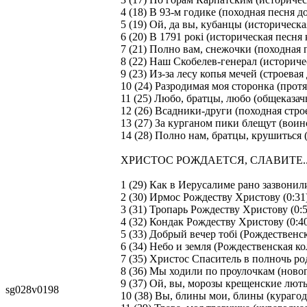
4 (18) В 93-м годике (походная песня до
5 (19) Ой, да вы, кубанцы (историческа
6 (20) В 1791 рокi (историческая песня 
7 (21) Полно вам, снежочки (походная п
8 (22) Наш Скобелев-генерал (историчес
9 (23) Из-за лесу копья мечей (строевая
10 (24) Разродимая моя сторонка (протя
11 (25) Любо, братцы, любо (общеказачь
12 (26) Всадники-други (походная строе
13 (27) За курганом пики блещут (воинс
14 (28) Полно нам, братцы, крушиться 
ХРИСТОС РОЖДАЕТСЯ, СЛАВИТЕ... 
1 (29) Как в Иерусалиме рано зазвонил
2 (30) Ирмос Рождеству Христову (0:31
3 (31) Тропарь Рождеству Христову (0:5
4 (32) Кондак Рождеству Христову (0:4
5 (33) Добрый вечер тобi (Рождественск
6 (34) Небо и земля (Рождественская кол
7 (35) Христос Спаситель в полночь ро
8 (36) Мы ходили по проулочкам (новог
9 (37) Ой, вы, морозы крещенские лютыя
sg028v0198
10 (38) Вы, блины мои, блины (курагод