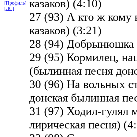
казаков) (4:10)
[Профиль]
[ЛС]
27 (93) А кто ж кому
казаков) (3:21)
28 (94) Добрынюшка (
29 (95) Кормилец, н
(былинная песня донс
30 (96) На вольных с
донская былинная пес
31 (97) Ходил-гулял 
лирическая песня) (4: