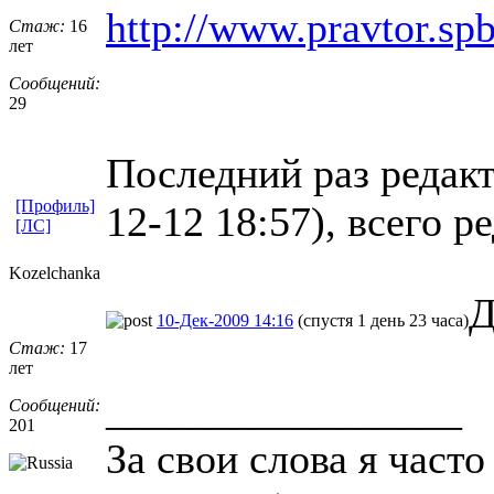
http://www.pravtor.sp
Стаж:
16
лет
Сообщений:
29
Последний раз редакт
[Профиль]
12-12 18:57), всего р
[ЛС]
Kozelchanka
Д
10-Дек-2009 14:16
(спустя 1 день 23 часа)
Стаж:
17
лет
_________________
Сообщений:
201
За свои слова я част