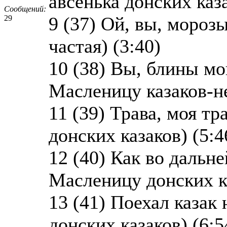
авсенька донских каза
Сообщений:
9 (37) Ой, вы, мороз
29
частая) (3:40)
10 (38) Вы, блины мо
Масленицу казаков-не
11 (39) Трава, моя тр
донских казаков) (5:4
12 (40) Как во дальне
Масленицу донских ка
13 (41) Поехал казак
донских казаков) (6:5