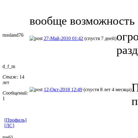
вообще возможность 
огр
russland76
27-Май-2010 01:42
(спустя 7 дней)
раз
d_f_m
Стаж:
14
лет
П
12-Окт-2018 12:49
(спустя 8 лет 4 месяца)
Сообщений:
п
1
[Профиль]
[ЛС]
ros61