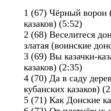
1 (67) Чёрный ворон
казаков) (5:52)
2 (68) Веселитеся до
златая (воинские донс
3 (69) Вы казачки-ка
казаков) (2:35)
4 (70) Да в саду дере
кубанских казаков) (2
5 (71) Как Донские ка
6 (72) От плетнёвых 