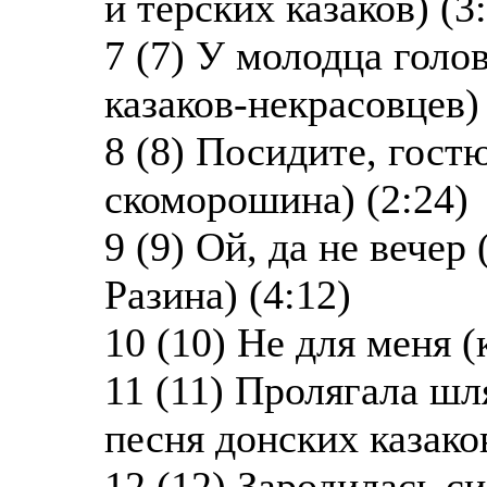
и терских казаков) (3
7 (7) У молодца голо
казаков-некрасовцев) 
8 (8) Посидите, гост
скоморошина) (2:24)
9 (9) Ой, да не вечер
Разина) (4:12)
10 (10) Не для меня (
11 (11) Пролягала шл
песня донских казаков
12 (12) Зародилась с