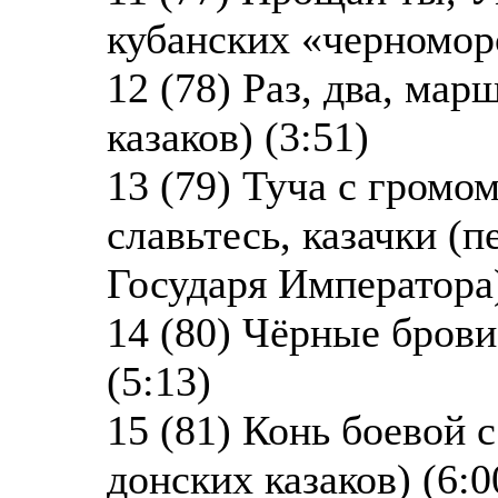
кубанских «черноморс
12 (78) Раз, два, мар
казаков) (3:51)
13 (79) Туча с громо
славьтесь, казачки (п
Государя Императора)
14 (80) Чёрные брови
(5:13)
15 (81) Конь боевой
донских казаков) (6:0