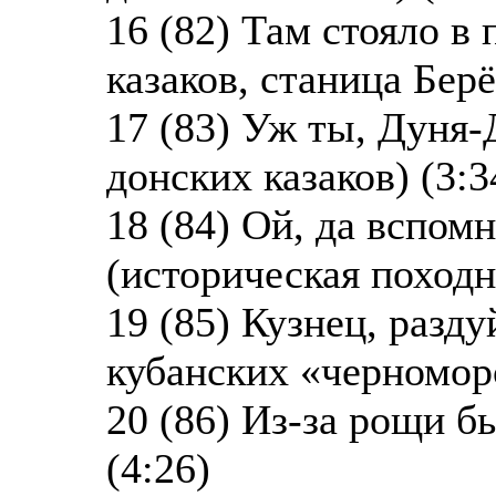
16 (82) Там стояло в
казаков, станица Берё
17 (83) Уж ты, Дуня-
донских казаков) (3:3
18 (84) Ой, да вспом
(историческая походн
19 (85) Кузнец, разду
кубанских «черноморс
20 (86) Из-за рощи б
(4:26)