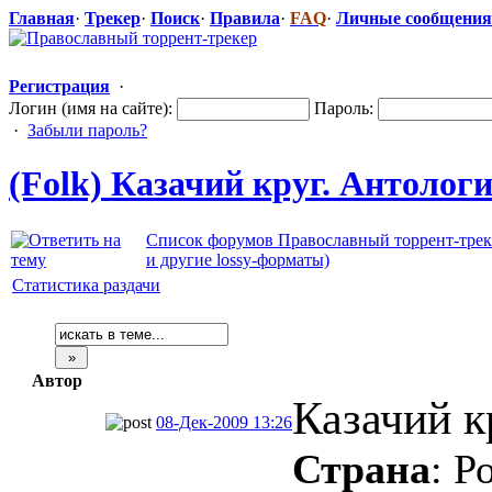
Главная
·
Трекер
·
Поиск
·
Правила
·
FAQ
·
Личные сообщения
Регистрация
·
Логин (имя на сайте):
Пароль:
·
Забыли пароль?
(Folk) Казачий круг. Антология
Список форумов Православный торрент-трек
и другие lossy-форматы)
Статистика раздачи
Автор
Казачий к
08-Дек-2009 13:26
Страна
: Р