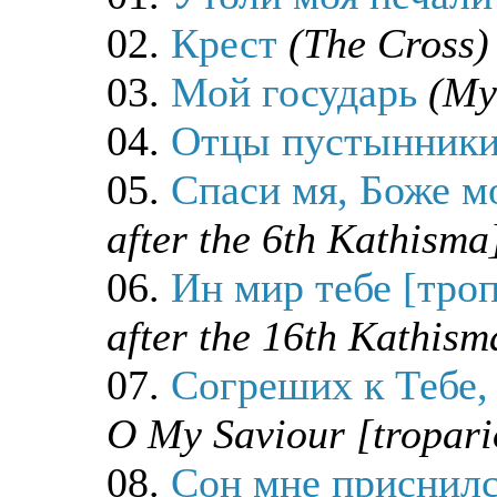
02.
Крест
(The Cross)
03.
Мой государь
(My
04.
Отцы пустынник
05.
Спаси мя, Боже м
after the 6th Kathisma
06.
Ин мир тебе [тро
after the 16th Kathism
07.
Согреших к Тебе,
O My Saviour [tropari
08.
Сон мне приснил