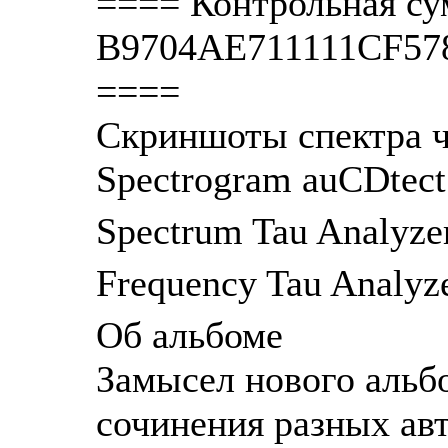
==== Контрольная су
B9704AE711111CF5
====
Скриншоты спектра ч
Spectrogram auCDtec
Spectrum Tau Analyz
Frequency Tau Analyz
Об альбоме
Замысел нового альбо
сочинения разных авт