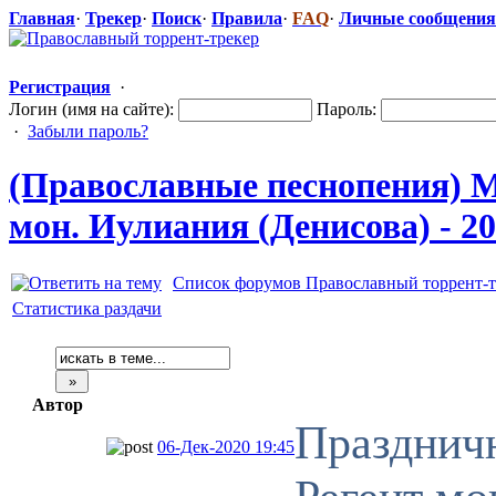
Главная
·
Трекер
·
Поиск
·
Правила
·
FAQ
·
Личные сообщения
Регистрация
·
Логин (имя на сайте):
Пароль:
·
Забыли пароль?
(Православные
​ песнопения)
мон. Иулиания (Денисова) - 20
Список форумов Православный торрент-т
Статистика раздачи
Автор
Праздничн
06-Дек-2020 19:45