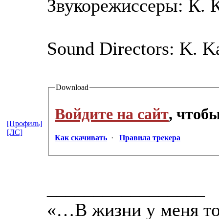
Звукорежиссеры: К. 
Sound Directors: K. 
Download
Войдите на сайт
, чтоб
[Профиль]
[ЛС]
Как скачивать
·
Правила трекера
_________________
«…В жизни у меня тол