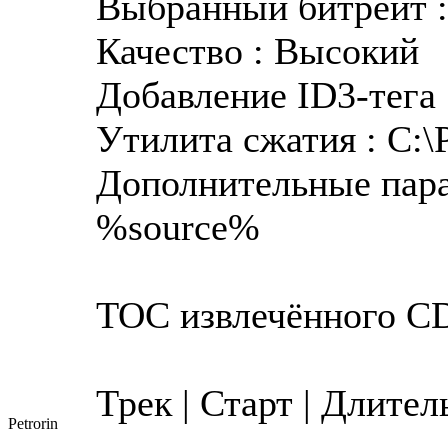
Выбранный битрейт : 
Качество : Высокий
Добавление ID3-тега 
Утилита сжатия : C:\P
Дополнительные пара
%source%
TOC извлечённого C
Трек | Старт | Длите
Petrorin
---------------------------