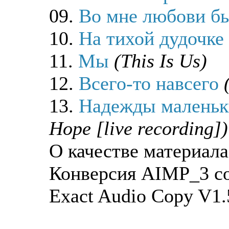
09.
Во мне любови б
10.
На тихой дудочке
11.
Мы
(This Is Us)
12.
Всего-то навсего
13.
Надежды маленьки
Hope [live recording])
О качестве материала
Конверсия AIMP_3 со
Exact Audio Copy V1.