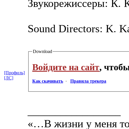
Звукорежиссеры: К. 
Sound Directors: K. 
Download
Войдите на сайт
, чтоб
[Профиль]
[ЛС]
Как скачивать
·
Правила трекера
_________________
«…В жизни у меня тол