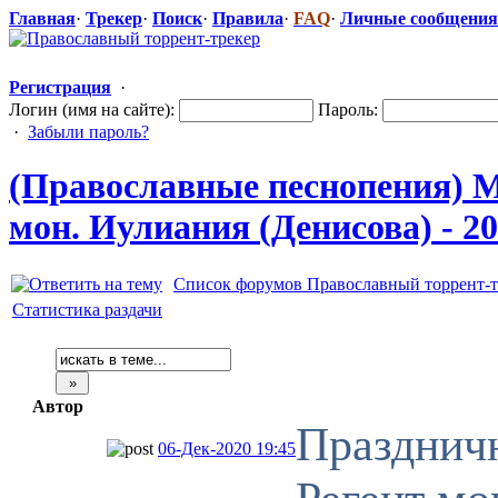
Главная
·
Трекер
·
Поиск
·
Правила
·
FAQ
·
Личные сообщения
Регистрация
·
Логин (имя на сайте):
Пароль:
·
Забыли пароль?
(Православные
​ песнопения)
мон. Иулиания (Денисова) - 20
Список форумов Православный торрент-т
Статистика раздачи
Автор
Праздничн
06-Дек-2020 19:45