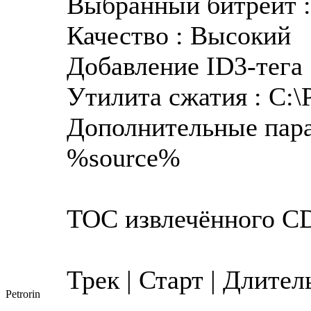
Выбранный битрейт : 
Качество : Высокий
Добавление ID3-тега 
Утилита сжатия : C:\P
Дополнительные пара
%source%
TOC извлечённого C
Трек | Старт | Длите
Petrorin
---------------------------