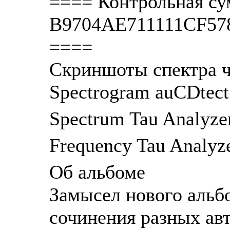
==== Контрольная су
B9704AE711111CF5
====
Скриншоты спектра ч
Spectrogram auCDtec
Spectrum Tau Analyz
Frequency Tau Analyz
Об альбоме
Замысел нового альбо
сочинения разных авт