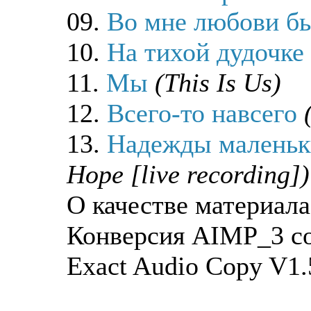
09.
Во мне любови б
10.
На тихой дудочке
11.
Мы
(This Is Us)
12.
Всего-то навсего
13.
Надежды маленьки
Hope [live recording])
О качестве материала
Конверсия AIMP_3 со
Exact Audio Copy V1.