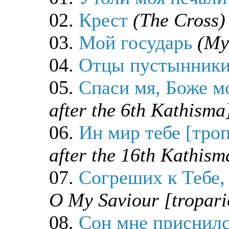
02.
Крест
(The Cross)
03.
Мой государь
(My
04.
Отцы пустынник
05.
Спаси мя, Боже м
after the 6th Kathisma
06.
Ин мир тебе [тро
after the 16th Kathism
07.
Согреших к Тебе,
O My Saviour [tropari
08.
Сон мне приснил