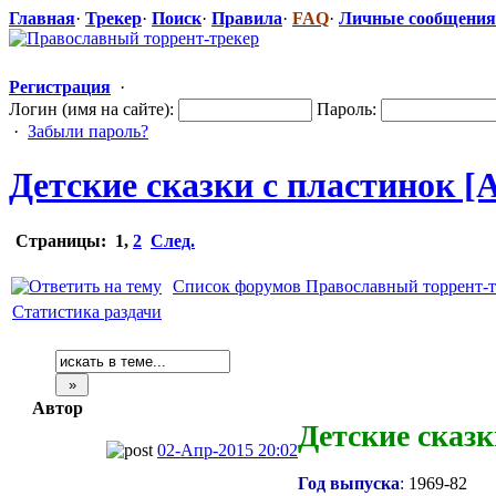
Главная
·
Трекер
·
Поиск
·
Правила
·
FAQ
·
Личные сообщения
Регистрация
·
Логин (имя на сайте):
Пароль:
·
Забыли пароль?
Детские сказки с пластинок [А
Страницы:
1
,
2
След.
Список форумов Православный торрент-т
Статистика раздачи
Автор
Детские сказк
02-Апр-2015 20:02
Год выпуска
:
1969-82