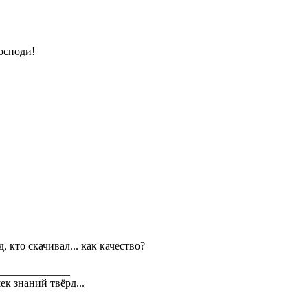
осподи!
д, кто скачивал... как качество?
_____________
ек знаний твёрд...