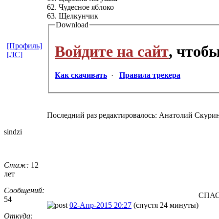
62. Чудесное яблоко
63. Щелкунчик
Download
[Профиль]
Войдите на сайт
, чтоб
[ЛС]
Как скачивать
·
Правила трекера
Последний раз редактировалось: Анатолий Скурин (
sindzi
Стаж:
12
лет
Сообщений:
СПА
54
02-Апр-2015 20:27
(спустя 24 минуты)
Откуда: