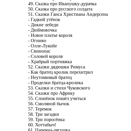
49. Сказка про Иванушку-дурачка
50. Сказка про русского солдата
51. Сказки Ганса Христиана Андерсена
- Гадкий утёнок
- Дикие лебеди
- Дюймовочка
- Новое платье короля
- Огниво
- Олле-Лукойе
- Свинопас
- Соловей короля
- Храбрый портняжка
52. Сказки дядюшки Римуса
- Как братец кролик перехитрил
- Неутомимый братец
- Проделки братца-кролика
53. Сказки и стихи Чуковского
54. Сказки про Африку
55. Слонёнок пошёл учиться
56. Смоляной бычок
57. Теремок
58. Три загадки
59. Три поросёнка
60. Хоттабыч!
61. Царевна-лягушка