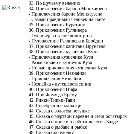
33. По щучьему велению
34. Приключения барона Мюнхаузена
- Приключения барона Мюнхаузена
- Самый правдивый человек на свете
35. Приключения Буратино
36. Приключения Гулливера
- Гулливер в стране лилипутов
- Путешествие Гулливера в Бробдин
37. Приключения капитана Врунгеля
38. Приключения кузнечика Кузи
- Приключения кузнечика Кузи
- Разыскивается кузнечик Кузя
- Новые приключения кузнечика Кузи
39. Приключения Незнайки
- Приключения Незнайки
- Незнайка - путешевственник
40. Приключения Пифа
41. Про Фому да Ерёму
42. Рикки-Тикки-Тави
43. Серебрянное копытце
44. Сказка о золотом петушке
45. Сказка о мёртвой царевне и семи богатырях
46. Сказка о попе и о работнике его - Балде
47. Сказка о рыбаке и рыбке
48. Сказка про ёлочку