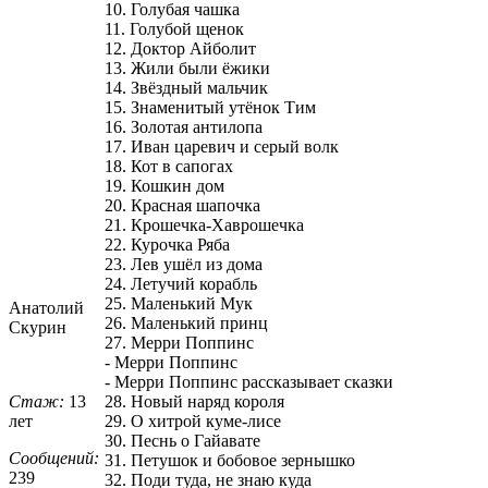
10. Голубая чашка
11. Голубой щенок
12. Доктор Айболит
13. Жили были ёжики
14. Звёздный мальчик
15. Знаменитый утёнок Тим
16. Золотая антилопа
17. Иван царевич и серый волк
18. Кот в сапогах
19. Кошкин дом
20. Красная шапочка
21. Крошечка-Хаврошечка
22. Курочка Ряба
23. Лев ушёл из дома
24. Летучий корабль
25. Маленький Мук
Анатолий
26. Маленький принц
Скурин
27. Мерри Поппинс
- Мерри Поппинс
- Мерри Поппинс рассказывает сказки
Стаж:
13
28. Новый наряд короля
лет
29. О хитрой куме-лисе
30. Песнь о Гайавате
Сообщений:
31. Петушок и бобовое зернышко
239
32. Поди туда, не знаю куда