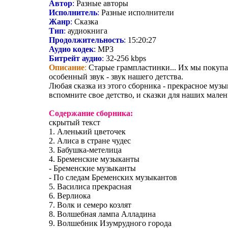
Автор
:
Разные авторы
Исполнитель
:
Разные исполнители
Жанр
:
Сказка
Тип
:
аудиокнига
Продолжительность
:
15:20:27
Аудио кодек
:
MP3
Битрейт аудио
:
32-256 kbps
Описание
:
Старые грампластинки... Их мы покупал
особенный звук - звук нашего детства.
Любая сказка из этого сборника - прекрасное музы
вспомните свое детство, и сказки для наших мале
Содержание сборника:
скрытый текст
1. Аленький цветочек
2. Алиса в стране чудес
3. Бабушка-метелица
4. Бременские музыканты
- Бременские музыканты
- По следам Бременских музыкантов
5. Василиса прекрасная
6. Верлиока
7. Волк и семеро козлят
8. Волшебная лампа Алладина
9. Волшебник Изумрудного города