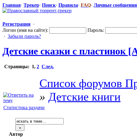
Главная
·
Трекер
·
Поиск
·
Правила
·
FAQ
·
Личные сообщения
Регистрация
·
Логин (имя на сайте):
Пароль:
·
Забыли пароль?
Детские сказки с пластинок [А
Страницы:
1
,
2
След.
Список форумов Пр
»
Детские книги
Статистика раздачи
Автор