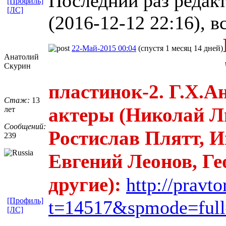
Последний раз редак
[Профиль]
[ЛС]
(2016-12-12 22:16), в
22-Май-2015 00:04
(спустя 1 месяц 14 дней)
Анатолий
Скурин
пластинок-2. Г.Х.А
Стаж:
13
актеры (Николай Л
лет
Сообщений:
Ростислав Плятт, 
239
Евгений Леонов, Ге
другие):
http://pravt
[Профиль]
t=14517&spmode=full
[ЛС]