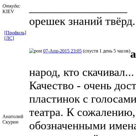
_________________
Откуда:
KIEV
орешек знаний твёрд.
[Профиль]
[ЛС]
a
07-Апр-2015 23:05
(спустя 1 день 5 часов)
народ, кто скачивал...
Качество - очень дос
пластинок с голосам
театра. К сожалению,
Анатолий
обозначенными имен
Скурин