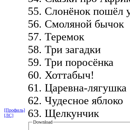
55. Слонёнок пошёл 
56. Смоляной бычок
57. Теремок
58. Три загадки
59. Три поросёнка
60. Хоттабыч!
61. Царевна-лягушка
62. Чудесное яблоко
63. Щелкунчик
[Профиль]
[ЛС]
Download