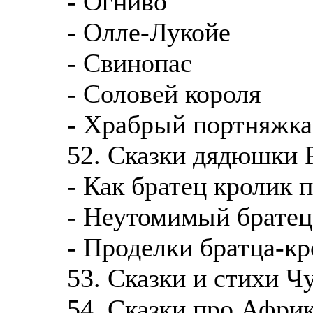
- Огниво
- Олле-Лукойе
- Свинопас
- Соловей короля
- Храбрый портняжка
52. Сказки дядюшки 
- Как братец кролик 
- Неутомимый братец
- Проделки братца-кр
53. Сказки и стихи Ч
54. Сказки про Афри