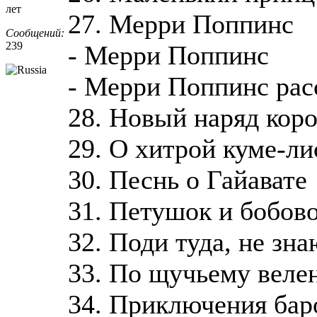
лет
27. Мерри Поппинс
Сообщений:
239
- Мерри Поппинс
- Мерри Поппинс рас
28. Новый наряд кор
29. О хитрой куме-ли
30. Песнь о Гайавате
31. Петушок и бобов
32. Поди туда, не зна
33. По щучьему веле
34. Приключения ба