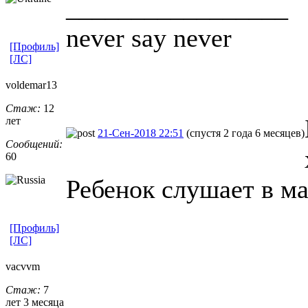
_________________
never say never
[Профиль]
[ЛС]
voldemar13
Стаж:
12
лет
21-Сен-2018 22:51
(спустя 2 года 6 месяцев)
Сообщений:
60
Ребенок слушает в ма
[Профиль]
[ЛС]
vacvvm
Стаж:
7
лет 3 месяца