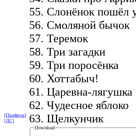
55. Слонёнок пошёл 
56. Смоляной бычок
57. Теремок
58. Три загадки
59. Три поросёнка
60. Хоттабыч!
61. Царевна-лягушка
62. Чудесное яблоко
63. Щелкунчик
[Профиль]
[ЛС]
Download