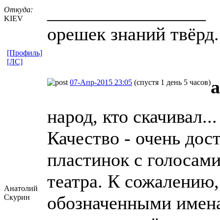
_________________
Откуда:
KIEV
орешек знаний твёрд.
[Профиль]
[ЛС]
a
07-Апр-2015 23:05
(спустя 1 день 5 часов)
народ, кто скачивал...
Качество - очень дос
пластинок с голосам
театра. К сожалению,
Анатолий
обозначенными имен
Скурин