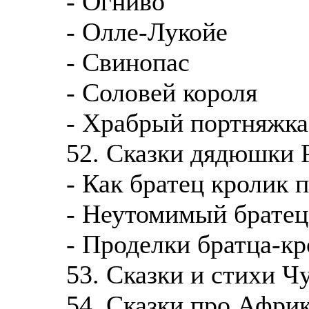
- Огниво
- Олле-Лукойе
- Свинопас
- Соловей короля
- Храбрый портняжка
52. Сказки дядюшки 
- Как братец кролик 
- Неутомимый братец
- Проделки братца-кр
53. Сказки и стихи Ч
54. Сказки про Афри