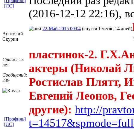
Последний раз редак
[Профиль]
[ЛС]
(2016-12-12 22:16), в
22-Май-2015 00:04
(спустя 1 месяц 14 дней)
Анатолий
Скурин
пластинок-2. Г.Х.А
Стаж:
13
актеры (Николай Л
лет
Сообщений:
Ростислав Плятт, 
239
Евгений Леонов, Ге
другие):
http://pravt
[Профиль]
t=14517&spmode=full
[ЛС]