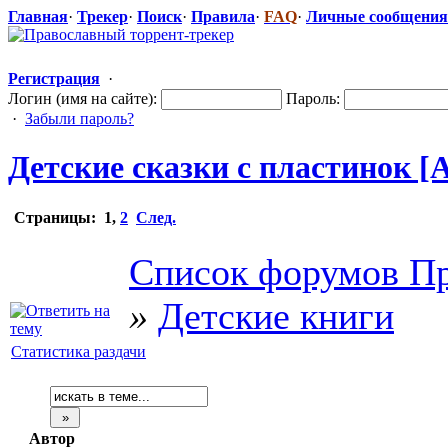
Главная
·
Трекер
·
Поиск
·
Правила
·
FAQ
·
Личные сообщения
Регистрация
·
Логин (имя на сайте):
Пароль:
·
Забыли пароль?
Детские сказки с пластинок [А
Страницы:
1
,
2
След.
Список форумов Пр
»
Детские книги
Статистика раздачи
Автор