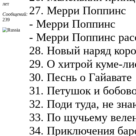
лет
27. Мерри Поппинс
Сообщений:
239
- Мерри Поппинс
- Мерри Поппинс рас
28. Новый наряд кор
29. О хитрой куме-ли
30. Песнь о Гайавате
31. Петушок и бобов
32. Поди туда, не зна
33. По щучьему веле
34. Приключения ба