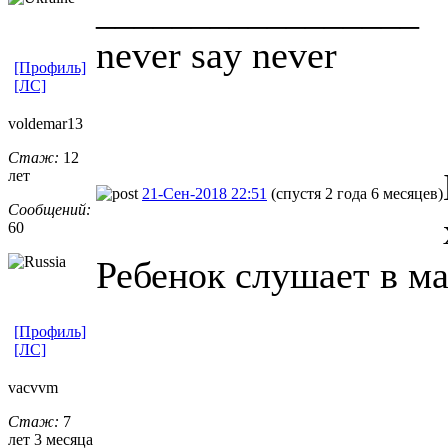
_________________
never say never
[Профиль]
[ЛС]
voldemar13
Стаж:
12
лет
21-Сен-2018 22:51
(спустя 2 года 6 месяцев)
Сообщений:
60
Ребенок слушает в ма
[Профиль]
[ЛС]
vacvvm
Стаж:
7
лет 3 месяца