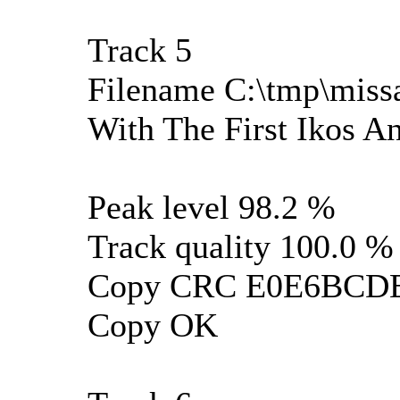
Track 5
Filename C:\tmp\missa
With The First Ikos A
Peak level 98.2 %
Track quality 100.0 %
Copy CRC E0E6BCD
Copy OK