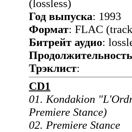
(lossless)
Год выпуска
: 1993
Формат
: FLAC (track
Битрейт аудио
: lossl
Продолжительност
Трэклист
:
CD1
01. Kondakion "L'Ordr
Premiere Stance)
02. Premiere Stance