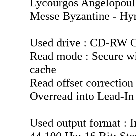
Lycourgos Angelopoulo
Messe Byzantine - Hy
Used drive : CD-RW 
Read mode : Secure wi
cache
Read offset correction 
Overread into Lead-In
Used output format : 
44.100 Hz; 16 Bit; Ste