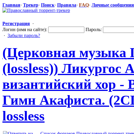
Главная
·
Трекер
·
Поиск
·
Правила
·
FAQ
·
Личные сообщения
Регистрация
·
Логин (имя на сайте):
Пароль:
·
Забыли пароль?
(Церковная музыка 
(lossless)) Ликургос
византийский
​ хор 
Гимн Акафиста. (2CD)
lossless
Список форумов Православный торрент-тре