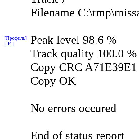
Filename C:\tmp\miss
Peak level 98.6 %
[Профиль]
[ЛС]
Track quality 100.0 %
Copy CRC A71E39E1
Copy OK
No errors occured
End of status report