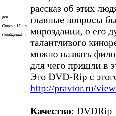
рассказ об этих люд
главные вопросы быт
gen
Стаж:
17 лет
мироздании, о его 
Сообщений:
2
талантливого кинор
можно назвать фило
для чего пришли в э
Это DVD-Rip с этог
http://pravtor.ru/vie
Качество
: DVDRip