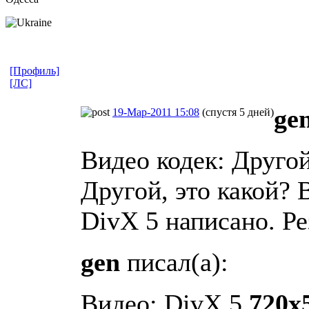
[Профиль]
[ЛС]
ge
19-Мар-2011 15:08
(спустя 5 дней)
Видео кодек: Друг
Другой, это какой? 
DivX 5 написано. Ре
gen
писал(а):
Видео: DivX 5
720x