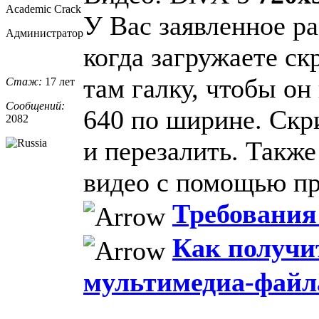
Academic Crack
У Вас заявленное р
Администратор
когда загружаете ск
там галку, чтобы он
Стаж:
17 лет
Сообщений:
640 по ширине. Скр
2082
и перезалить. Такж
видео с помощью 
Требования 
Как получи
мультимедиа-файл