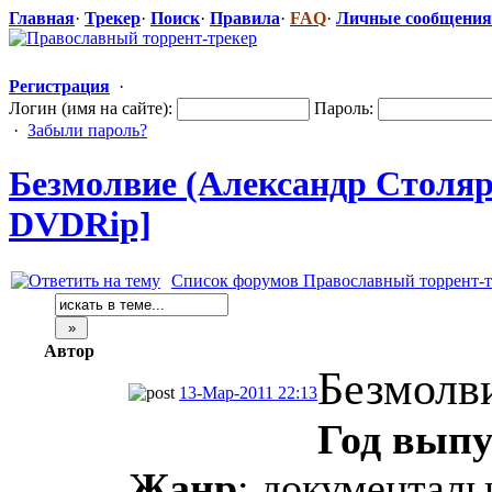
Главная
·
Трекер
·
Поиск
·
Правила
·
FAQ
·
Личные сообщения
Регистрация
·
Логин (имя на сайте):
Пароль:
·
Забыли пароль?
Безмолвие (Александр Столяро
DVDRip]
Список форумов Православный торрент-т
Автор
Безмолв
13-Мар-2011 22:13
Год выпу
Жанр
: документал