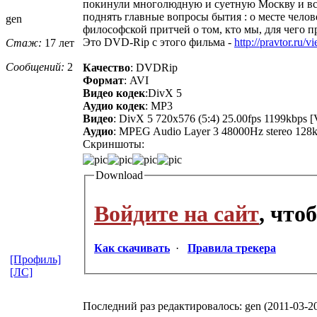
покинули многолюдную и суетную Москву и всей
поднять главные вопросы бытия : о месте чело
gen
философской притчей о том, кто мы, для чего п
Это DVD-Rip с этого фильма -
http://pravtor.ru/
Стаж:
17 лет
Сообщений:
2
Качество
: DVDRip
Формат
: AVI
Видео кодек
:DivX 5
Аудио кодек
: MP3
Видео
: DivX 5 720x576 (5:4) 25.00fps 1199kbps [
Аудио
: MPEG Audio Layer 3 48000Hz stereo 128k
Скриншоты:
Download
Войдите на сайт
, что
Как скачивать
·
Правила трекера
[Профиль]
[ЛС]
Последний раз редактировалось: gen (2011-03-20 