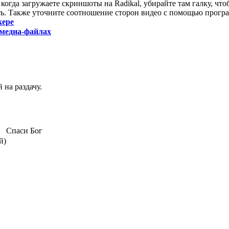
когда загружаете скриншоты на Radikal, убирайте там галку, чт
ть. Также уточните соотношение сторон видео с помощью прог
кере
медиа-файлах
 на раздачу.
Спаси Бог
й)