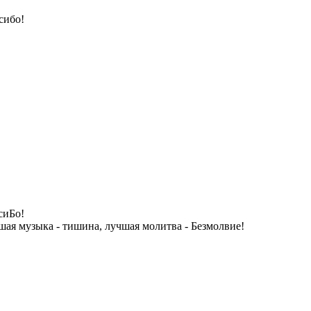
сибо!
сиБо!
ая музыка - тишина, лучшая молитва - Безмолвие!