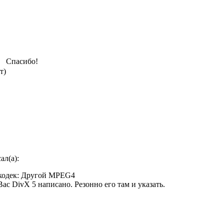
Спасибо!
т)
ал(а):
кодек: Другой MPEG4
ас DivX 5 написано. Резонно его там и указать.