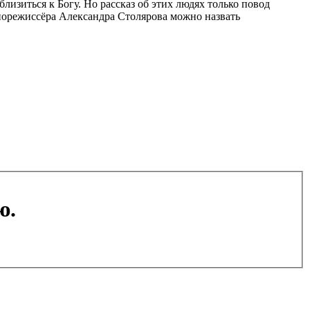
изиться к Богу. Но рассказ об этих людях только повод
инорежиссёра Александра Столярова можно назвать
ю.