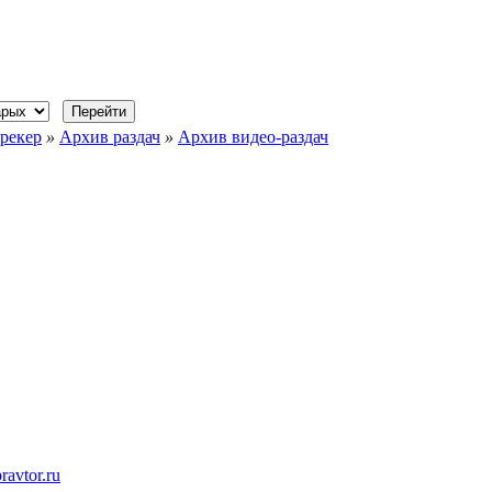
рекер
»
Архив раздач
»
Архив видео-раздач
ravtor.ru