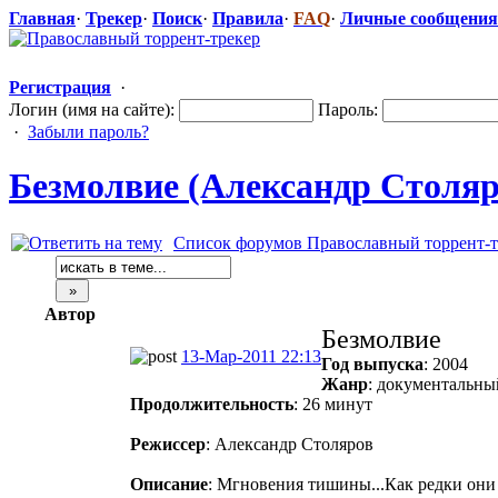
Главная
·
Трекер
·
Поиск
·
Правила
·
FAQ
·
Личные сообщения
Регистрация
·
Логин (имя на сайте):
Пароль:
·
Забыли пароль?
Безмолвие (Александр Столяро
Список форумов Православный торрент-т
Автор
Безмолвие
13-Мар-2011 22:13
Год выпуска
: 2004
Жанр
: документальны
Продолжительность
: 26 минут
Режиссер
: Александр Столяров
Описание
: Мгновения тишины...Как редки они 