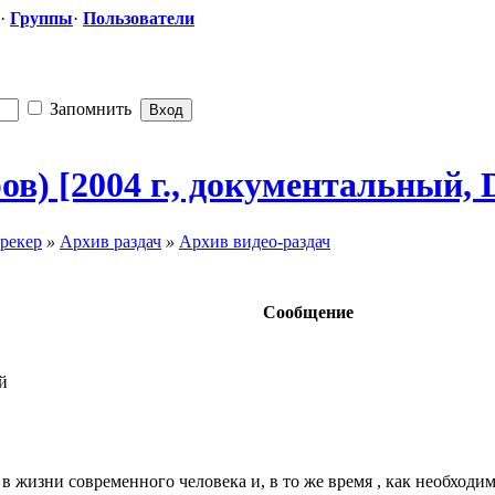
·
Группы
·
Пользователи
Запомнить
в) [2004 г., документальн
​ый,
рекер
»
Архив раздач
»
Архив видео-раздач
Сообщение
й
в жизни современного человека и, в то же время , как необходи