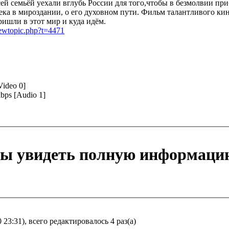
 семьёй уехали вглубь России для того,чтобы в безмолвии прибл
века в мироздании, о его духовном пути. Фильм талантливого к
ришли в этот мир и куда идём.
viewtopic.php?t=4471
Video 0]
bps [Audio 1]
бы увидеть полную информаци
23:31), всего редактировалось 4 раз(а)