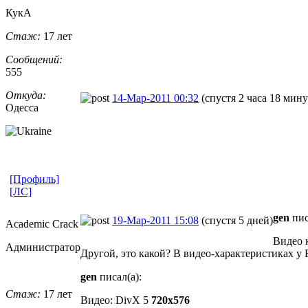
КукА
Стаж:
17 лет
Сообщений:
555
Откуда:
14-Мар-2011 00:32
(спустя 2 часа 18 мину
Одесса
[Профиль]
[ЛС]
gen
пис
19-Мар-2011 15:08
(спустя 5 дней)
Academic Crack
Видео 
Администратор
Другой, это какой? В видео-характеристиках у В
gen
писал(а):
Стаж:
17 лет
Видео: DivX 5
720x576