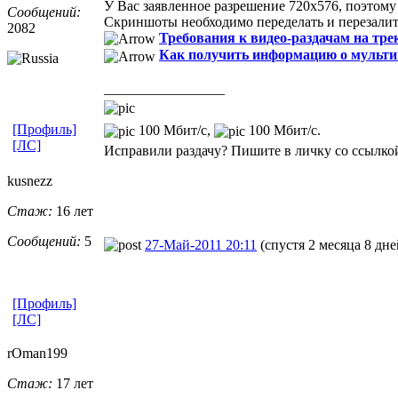
У Вас заявленное разрешение 720х576, поэтому 
Сообщений:
Скриншоты необходимо переделать и перезали
2082
Требования к видео-раздачам на тре
Как получить информацию о мульти
_________________
[Профиль]
100 Мбит/с,
100 Мбит/с.
[ЛС]
Исправили раздачу? Пишите в личку со ссылкой
kusnezz
Стаж:
16 лет
Сообщений:
5
27-Май-2011 20:11
(спустя 2 месяца 8 дне
[Профиль]
[ЛС]
rOman199
Стаж:
17 лет