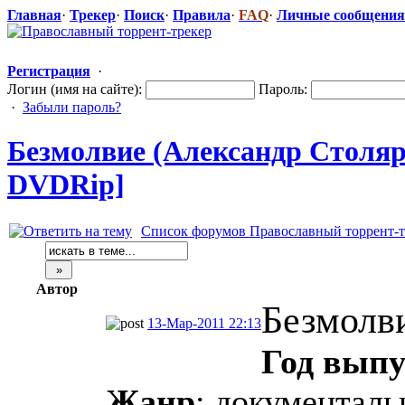
Главная
·
Трекер
·
Поиск
·
Правила
·
FAQ
·
Личные сообщения
Регистрация
·
Логин (имя на сайте):
Пароль:
·
Забыли пароль?
Безмолвие (Александр Столяро
DVDRip]
Список форумов Православный торрент-т
Автор
Безмолв
13-Мар-2011 22:13
Год выпу
Жанр
: документал