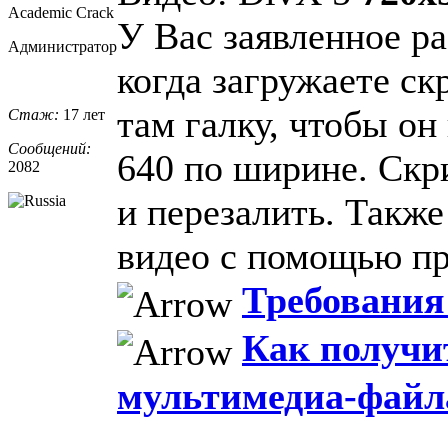
Academic Crack
У Вас заявленное р
Администратор
когда загружаете ск
там галку, чтобы он
Стаж:
17 лет
Сообщений:
640 по ширине. Скр
2082
и перезалить. Такж
видео с помощью 
Требования 
Как получи
мультимедиа-файл