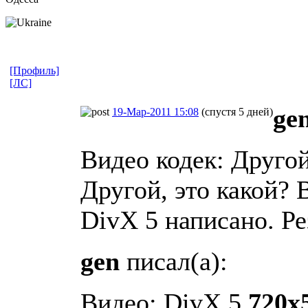
[Профиль]
[ЛС]
ge
19-Мар-2011 15:08
(спустя 5 дней)
Видео кодек: Друг
Другой, это какой? 
DivX 5 написано. Ре
gen
писал(а):
Видео: DivX 5
720x