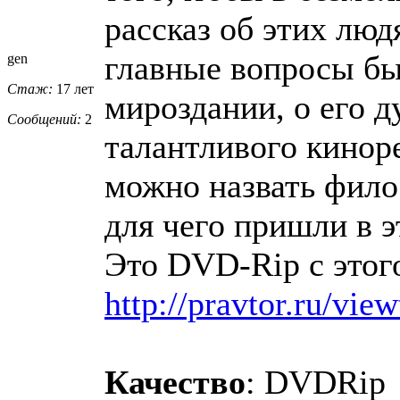
рассказ об этих люд
главные вопросы быт
gen
Стаж:
17 лет
мироздании, о его 
Сообщений:
2
талантливого кинор
можно назвать фило
для чего пришли в э
Это DVD-Rip с этог
http://pravtor.ru/vie
Качество
: DVDRip