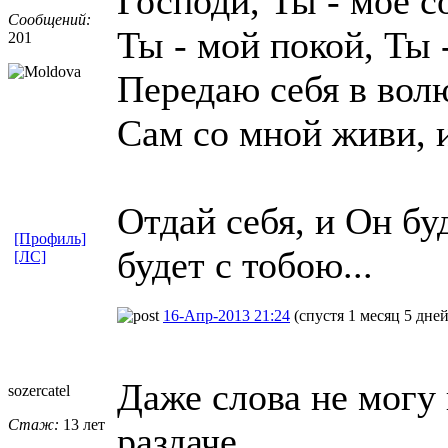
Господи, Ты - моё с
Сообщений:
Ты - мой покой, Ты 
201
Передаю себя в вол
Сам со мной живи, 
Отдай себя, и Он бу
[Профиль]
будет с тобою...
[ЛС]
16-Апр-2013 21:24
(спустя 1 месяц 5 дней
Даже слова не могу
sozercatel
Стаж:
13 лет
раздаче.