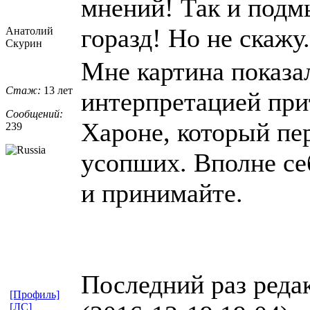
мнений! Так и подмы
горазд! Но не скажу
Анатолий
Скурин
Мне картина показа
Стаж:
13 лет
интерпретацией прит
Сообщений:
Хароне, который пе
239
усопших. Вполне себ
и принимайте.
Последний раз реда
[Профиль]
[ЛС]