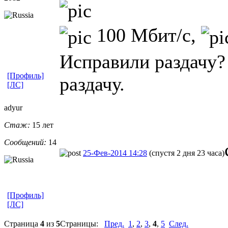
100 Мбит/с,
Исправили раздачу?
[Профиль]
раздачу.
[ЛС]
adyur
Стаж:
15 лет
Сообщений:
14
25-Фев-2014 14:28
(спустя 2 дня 23 часа)
[Профиль]
[ЛС]
Страница
4
из
5
Страницы:
Пред.
1
,
2
,
3
,
4
,
5
След.