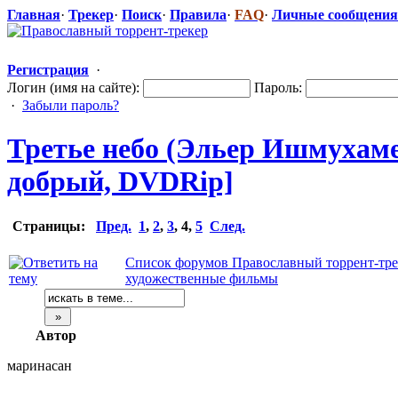
Главная
·
Трекер
·
Поиск
·
Правила
·
FAQ
·
Личные сообщения
Регистрация
·
Логин (имя на сайте):
Пароль:
·
Забыли пароль?
Третье небо (Эльер Ишмухамед
добрый, DVDRip]
Страницы:
Пред.
1
,
2
,
3
,
4
,
5
След.
Список форумов Православный торрент-тре
художественные фильмы
Автор
маринасан