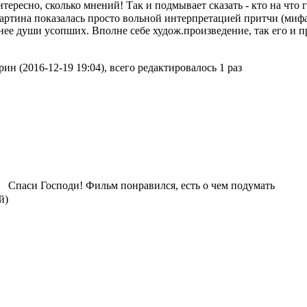
тересно, сколько мнений! Так и подмывает сказать - кто на что 
артина показалась просто вольной интерпретацией притчи (мифа?
 нее души усопших. Вполне себе худож.произведение, так его и 
н (2016-12-19 19:04), всего редактировалось 1 раз
Спаси Господи! Фильм понравился, есть о чем подумать
й)