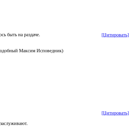
сь быть на раздаче.
[Цитировать]
реподобный Максим Исповедник)
[Цитировать]
 заслуживают.