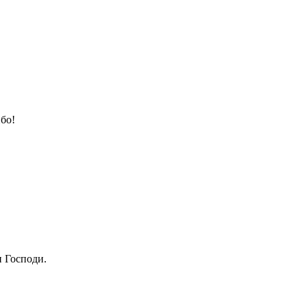
бо!
 Господи.