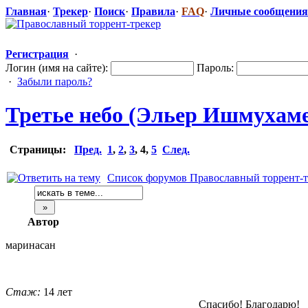
Главная
·
Трекер
·
Поиск
·
Правила
·
FAQ
·
Личные сообщения
Регистрация
·
Логин (имя на сайте):
Пароль:
·
Забыли пароль?
Третье небо (Эльер Ишмухамед
Страницы:
Пред.
1
,
2
,
3
,
4
,
5
След.
Список форумов Православный торрент-т
Автор
маринасан
Стаж:
14 лет
Спасибо! Благодарю!