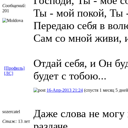
Господи, Ты - моё с
Сообщений:
Ты - мой покой, Ты 
201
Передаю себя в вол
Сам со мной живи, 
Отдай себя, и Он бу
[Профиль]
будет с тобою...
[ЛС]
16-Апр-2013 21:24
(спустя 1 месяц 5 дней
Даже слова не могу
sozercatel
Стаж:
13 лет
раздаче.