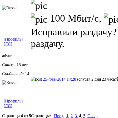
100 Мбит/с,
Исправили раздачу?
[Профиль]
раздачу.
[ЛС]
adyur
Стаж:
15 лет
Сообщений:
14
25-Фев-2014 14:28
(спустя 2 дня 23 часа)
[Профиль]
[ЛС]
Страница
4
из
5
Страницы:
Пред.
1
,
2
,
3
,
4
,
5
След.