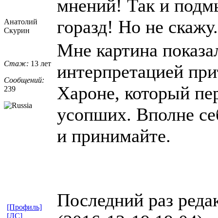
мнений! Так и подмы
горазд! Но не скажу
Анатолий
Скурин
Мне картина показа
Стаж:
13 лет
интерпретацией прит
Сообщений:
Хароне, который пе
239
усопших. Вполне себ
и принимайте.
Последний раз реда
[Профиль]
[ЛС]