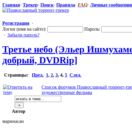
Главная
·
Трекер
·
Поиск
·
Правила
·
FAQ
·
Личные сообщения
Регистрация
·
Логин (имя на сайте):
Пароль:
·
Забыли пароль?
Третье небо (Эльер Ишмухамед
добрый, DVDRip]
Страницы:
Пред.
1
,
2
,
3
,
4
,
5
След.
Список форумов Православный торрент-тре
художественные фильмы
Автор
маринасан