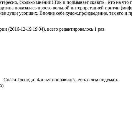
тересно, сколько мнений! Так и подмывает сказать - кто на что 
артина показалась просто вольной интерпретацией притчи (мифа?
 нее души усопших. Вполне себе худож.произведение, так его и 
н (2016-12-19 19:04), всего редактировалось 1 раз
Спаси Господи! Фильм понравился, есть о чем подумать
й)