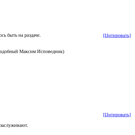
сь быть на раздаче.
[Цитировать]
реподобный Максим Исповедник)
[Цитировать]
 заслуживают.