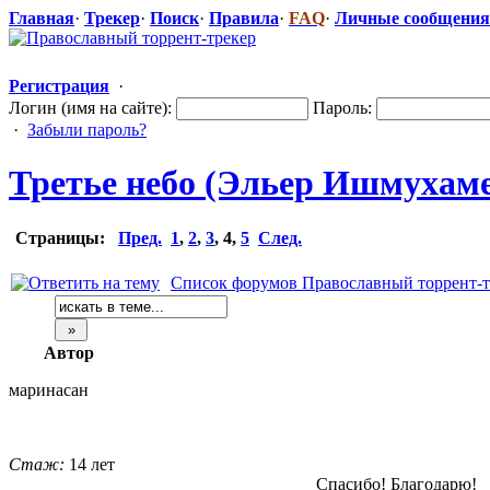
Главная
·
Трекер
·
Поиск
·
Правила
·
FAQ
·
Личные сообщения
Регистрация
·
Логин (имя на сайте):
Пароль:
·
Забыли пароль?
Третье небо (Эльер Ишмухамед
Страницы:
Пред.
1
,
2
,
3
,
4
,
5
След.
Список форумов Православный торрент-т
Автор
маринасан
Стаж:
14 лет
Спасибо! Благодарю!