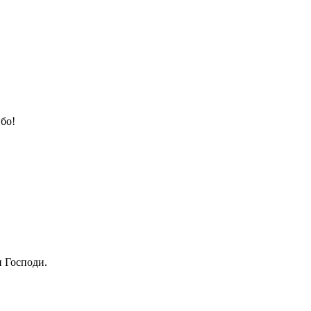
бо!
 Господи.