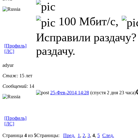
100 Мбит/с,
Исправили раздачу?
[Профиль]
раздачу.
[ЛС]
adyur
Стаж:
15 лет
Сообщений:
14
25-Фев-2014 14:28
(спустя 2 дня 23 часа)
[Профиль]
[ЛС]
Страница
4
из
5
Страницы:
Пред.
1
,
2
,
3
,
4
,
5
След.