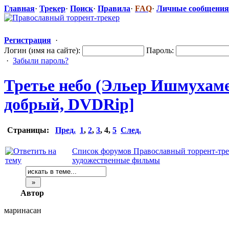
Главная
·
Трекер
·
Поиск
·
Правила
·
FAQ
·
Личные сообщения
Регистрация
·
Логин (имя на сайте):
Пароль:
·
Забыли пароль?
Третье небо (Эльер Ишмухамед
добрый, DVDRip]
Страницы:
Пред.
1
,
2
,
3
,
4
,
5
След.
Список форумов Православный торрент-тре
художественные фильмы
Автор
маринасан