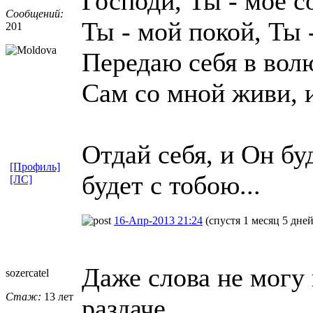
Господи, Ты - моё с
Сообщений:
Ты - мой покой, Ты 
201
Передаю себя в вол
Сам со мной живи, 
Отдай себя, и Он бу
[Профиль]
будет с тобою...
[ЛС]
16-Апр-2013 21:24
(спустя 1 месяц 5 дней
Даже слова не могу
sozercatel
Стаж:
13 лет
раздаче.