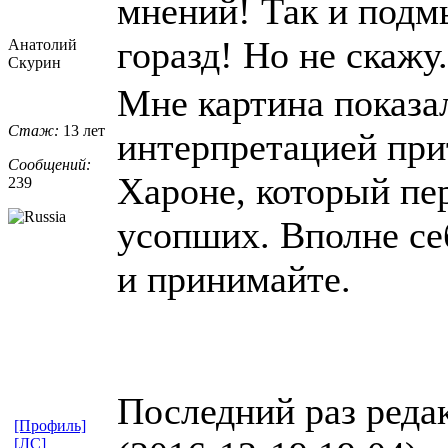
мнений! Так и подмы
горазд! Но не скажу
Анатолий
Скурин
Мне картина показа
Стаж:
13 лет
интерпретацией прит
Сообщений:
Хароне, который пе
239
усопших. Вполне себ
и принимайте.
Последний раз реда
[Профиль]
[ЛС]