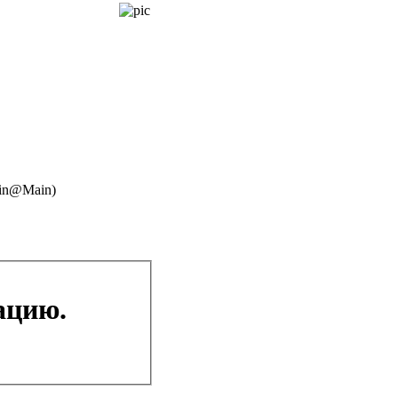
Main@Main)
ацию.