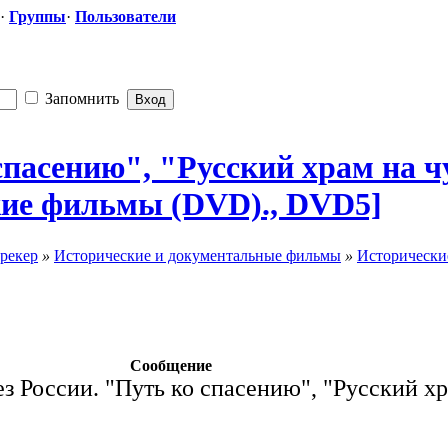
·
Группы
·
Пользователи
Запомнить
 спасению", "Русский
​ храм на 
кие
​ фильмы (DVD)., DVD5]
рекер
»
Исторические и документальные фильмы
»
Исторически
Сообщение
ез России. "Путь ко спасению", "Русский х