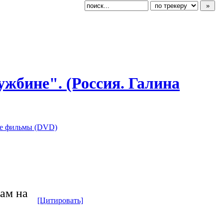
чужбине". (Россия. Галина
е фильмы (DVD)
рам на
[Цитировать]