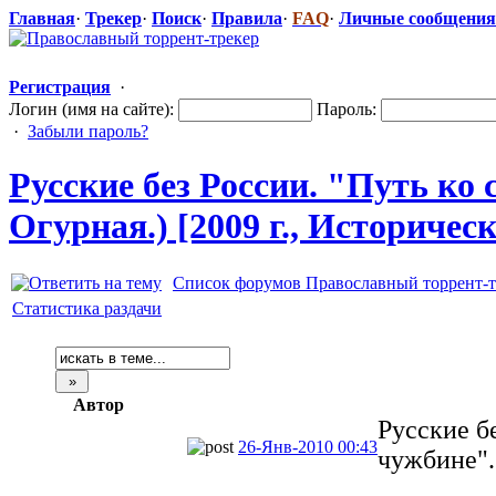
Главная
·
Трекер
·
Поиск
·
Правила
·
FAQ
·
Личные сообщения
Регистрация
·
Логин (имя на сайте):
Пароль:
·
Забыли пароль?
Русские без России. "Путь ко
Огурная.) [2009 г., Историчес
Список форумов Православный торрент-т
Статистика раздачи
Автор
Русские б
26-Янв-2010 00:43
чужбине".