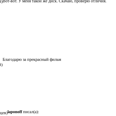
Вот-вот. У меня такой же диск. Скачаю, проверю отличия.
й)
Благодарю за прекрасный фильм
й)
laponoff
писал(а):
яцев)