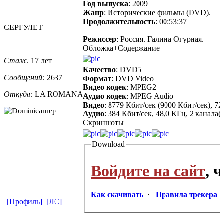
Год выпуска
: 2009
Жанр
: Исторические фильмы (DVD).
Продолжительность
: 00:53:37
СЕРГУЛЕТ
Режиссер
: Россия. Галина Огурная.
Обложка+Содержание
Стаж:
17 лет
Качество
: DVD5
Сообщений:
2637
Формат
: DVD Video
Видео кодек
: MPEG2
Откуда:
LA ROMANA
Аудио кодек
: MPEG Audio
Видео
: 8779 Кбит/сек (9000 Кбит/сек), 
Аудио
: 384 Кбит/сек, 48,0 КГц, 2 канала
Cкриншоты
Download
Войдите на сайт
,
Как скачивать
·
Правила трекера
[Профиль]
[ЛС]