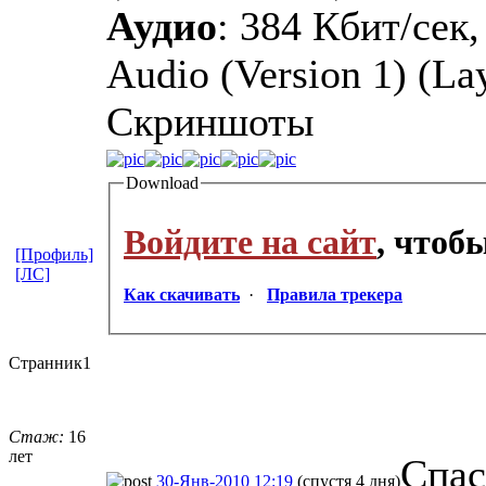
Аудио
: 384 Кбит/сек
Audio (Version 1) (La
Cкриншоты
Download
Войдите на сайт
, чтоб
[Профиль]
[ЛС]
Как скачивать
·
Правила трекера
Странник1
Стаж:
16
лет
Спас
30-Янв-2010 12:19
(спустя 4 дня)