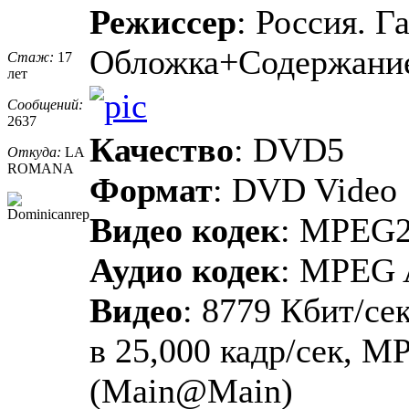
Режиссер
: Россия. Г
Обложка+Содержани
Стаж:
17
лет
Сообщений:
2637
Качество
: DVD5
Откуда:
LA
ROMANA
Формат
: DVD Video
Видео кодек
: MPEG
Аудио кодек
: MPEG 
Видео
: 8779 Кбит/сек
в 25,000 кадр/сек, M
(Main@Main)