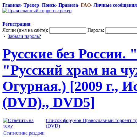
Главная
·
Трекер
·
Поиск
·
Правила
·
FAQ
·
Личные сообщения
Регистрация
·
Логин (имя на сайте):
Пароль:
·
Забыли пароль?
Русские без России.
"Русский
​ храм на ч
Огурная.) [2009 г., 
(DVD)., DVD5]
Список форумов Православный торрент-т
(DVD)
Статистика раздачи