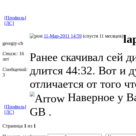
[Профиль]
[ЛС]
la
11-Мар-2011 14:59
(спустя 11 месяцев)
georgiy-ch
Ранее скачивал сей д
Стаж:
16
лет
длится 44:32. Вот и 
Сообщений:
3
отличается от того чт
Наверное у Ва
[Профиль]
GB .
[ЛС]
Страница
1
из
1