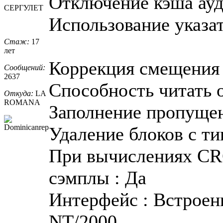
Отключение кэша ауд
СЕРГУЛЕТ
Использование указат
Стаж:
17
лет
Коррекция смещения 
Сообщений:
2637
Способность читать о
Откуда:
LA
ROMANA
Заполнение пропуще
Удаление блоков с ти
При вычислениях CR
сэмплы : Да
Интерфейс : Встроен
NT/2000