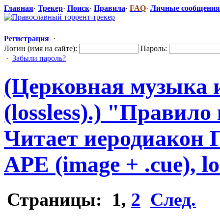
Главная
·
Трекер
·
Поиск
·
Правила
·
FAQ
·
Личные сообщения
Регистрация
·
Логин (имя на сайте):
Пароль:
·
Забыли пароль?
(Церковная музыка 
(lossless).) "Правило
Читает иеродиакон Ге
APE (image + .cue), lo
Страницы:
1
,
2
След.