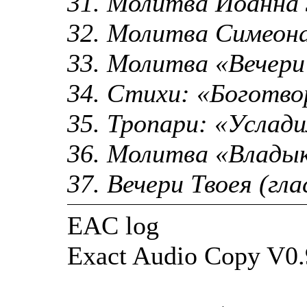
31. Молитва Иоанна 
32. Молитва Симеон
33. Молитва «Вечер
34. Стихи: «Боготв
35. Тропари: «Услад
36. Молитва «Влады
37. Вечери Твоея (гл
EAC log
Exact Audio Copy V0.