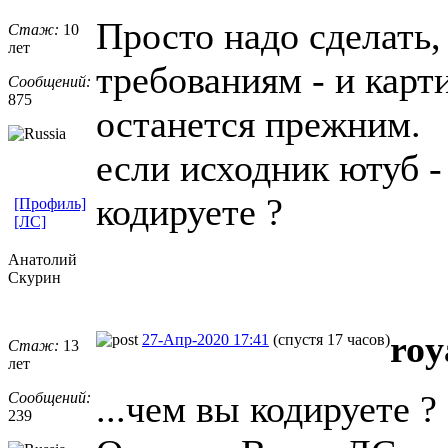
Просто надо сделать,
Стаж:
10
лет
требованиям - и карти
Сообщений:
875
останется прежним.
если исходник ютуб -
кодируете ?
[Профиль]
[ЛС]
Анатолий
Скурин
roy
27-Апр-2020 17:41
(спустя 17 часов)
Стаж:
13
лет
...чем вы кодируете ?
Сообщений:
239