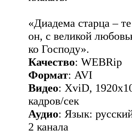
«Диадема старца – те
он, с великой любовь
ко Господу».
Качество
: WEBRip
Формат
: AVI
Видео
: XviD, 1920х10
кадров/сек
Аудио
: Язык: русски
2 канала