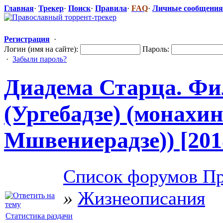
Главная
·
Трекер
·
Поиск
·
Правила
·
FAQ
·
Личные сообщения
Регистрация
·
Логин (имя на сайте):
Пароль:
·
Забыли пароль?
Диадема Старца. Фи
(Ургебадзе) (монах
Мшвениерадзе
​)) [2
Список форумов Пр
»
Жизнеописания
Статистика раздачи