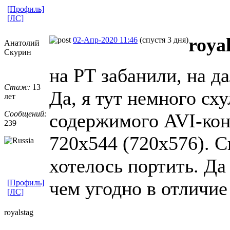
[Профиль]
[ЛС]
roya
02-Апр-2020 11:46
(спустя 3 дня)
Анатолий
Скурин
на РТ забанили, на д
Стаж:
13
Да, я тут немного сх
лет
Сообщений:
содержимого AVI-кон
239
720x544 (720x576). С
хотелось портить. Да
чем угодно в отличие
[Профиль]
[ЛС]
royalstag