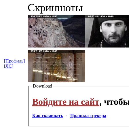
Скриншоты
[Профиль]
[ЛС]
Download
Войдите на сайт
, чтоб
Как скачивать
·
Правила трекера