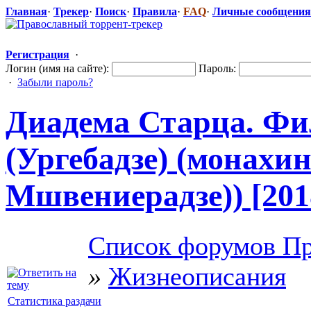
Главная
·
Трекер
·
Поиск
·
Правила
·
FAQ
·
Личные сообщения
Регистрация
·
Логин (имя на сайте):
Пароль:
·
Забыли пароль?
Диадема Старца. Фи
(Ургебадзе) (монах
Мшвениерадзе
​)) [2
Список форумов Пр
»
Жизнеописания
Статистика раздачи