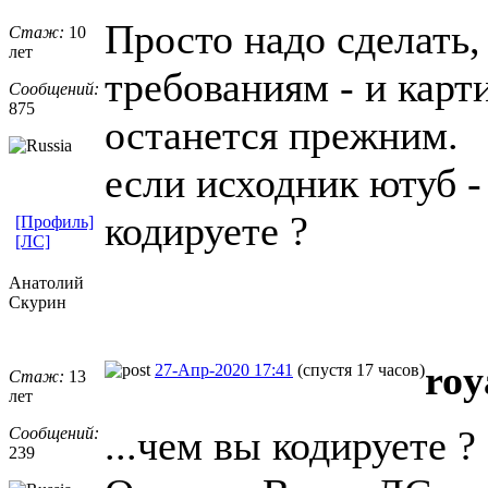
Просто надо сделать,
Стаж:
10
лет
требованиям - и карти
Сообщений:
875
останется прежним.
если исходник ютуб -
кодируете ?
[Профиль]
[ЛС]
Анатолий
Скурин
roy
27-Апр-2020 17:41
(спустя 17 часов)
Стаж:
13
лет
...чем вы кодируете ?
Сообщений:
239