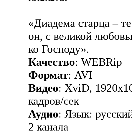
«Диадема старца – те
он, с великой любовь
ко Господу».
Качество
: WEBRip
Формат
: AVI
Видео
: XviD, 1920х10
кадров/сек
Аудио
: Язык: русски
2 канала