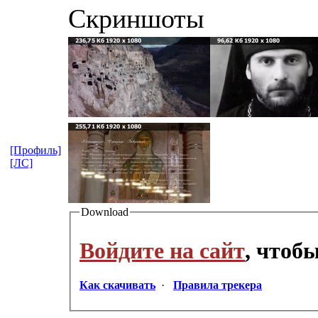
Скриншоты
[Профиль]
[ЛС]
Download
Войдите на сайт
, чтоб
Как скачивать
·
Правила трекера