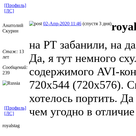
[Профиль]
[ЛС]
roya
02-Апр-2020 11:46
(спустя 3 дня)
Анатолий
Скурин
на РТ забанили, на д
Стаж:
13
Да, я тут немного сх
лет
Сообщений:
содержимого AVI-кон
239
720x544 (720x576). С
хотелось портить. Да
чем угодно в отличие
[Профиль]
[ЛС]
royalstag