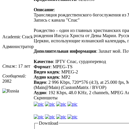
Описание
:
Трансляция рождественского богослужения из 
Запись c канала "Спас"
Рождество – один из главных христианских пра
рождения Иисуса Христа от Девы Марии. Русск
Academic Crack
Церкви, использующие юлианский календарь, п
Администратор
Дополнительная информация
: Захват мой. По
Качество
: IPTV Спас, сурдоперевод
Стаж:
17 лет
Формат
: MPEG-TS
Видео кодек
: MPEG-2
Сообщений:
Аудио кодек
: MP2
2082
Видео
: 2 996 Kbps, 720*576 (4:3), at 25.000 fps
(Main@Main) (CustomMatrix / BVOP)
Аудио
: 192 Kbps, 48.0 KHz, 2 channels, MPEG Aud
Скриншоты
Download