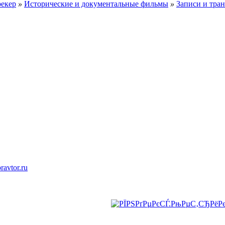
рекер
»
Исторические и документальные фильмы
»
Записи и тра
ravtor.ru