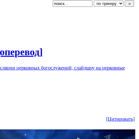
доперевод
​]
нсляции церковных богослужений, слайдшоу на церковные
[Цитировать]