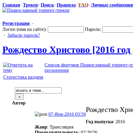
Главная
·
Трекер
·
Поиск
·
Правила
·
FAQ
·
Личные сообщения
Регистрация
·
Логин (имя на сайте):
Пароль:
·
Забыли пароль?
Рождество Христово [2016 год 
Список форумов Православный торрент-т
песнопения
Статистика раздачи
Автор
Рождество Хри
07-Янв-2016 03:59
Год выпуска
: 2016
Жанр
: Трансляция
Продолжительность
: 02:20:56