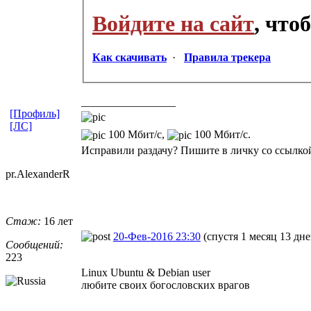
Войдите на сайт
, что
Как скачивать
·
Правила трекера
_________________
[Профиль]
[ЛС]
100 Мбит/с,
100 Мбит/с.
Исправили раздачу? Пишите в личку со ссылкой
pr.Alexander
​R
Стаж:
16 лет
20-Фев-2016 23:30
(спустя 1 месяц 13 дне
Сообщений:
223
Linux Ubuntu & Debian user
любите своих богословских врагов