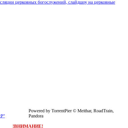
нсляции церковных богослужений, слайдшоу на церковные
Powered by TorrentPier © Meithar, RoadTrain,
Pandora
!ВНИМАНИЕ!