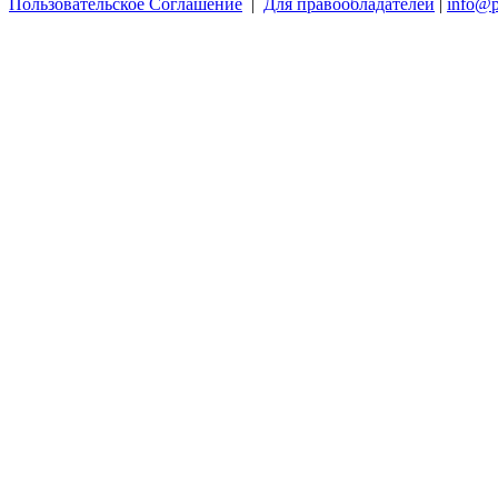
Пользовательское Соглашение
|
Для правообладателей
|
info@p