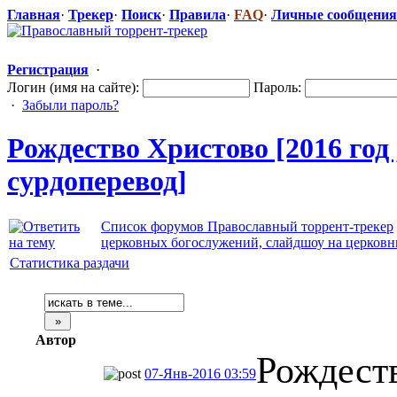
Главная
·
Трекер
·
Поиск
·
Правила
·
FAQ
·
Личные сообщения
Регистрация
·
Логин (имя на сайте):
Пароль:
·
Забыли пароль?
Рождество Христово [2016 год 
сурдоперевод
​]
Список форумов Православный торрент-трекер
церковных богослужений, слайдшоу на церков
Статистика раздачи
Автор
Рождест
07-Янв-2016 03:59