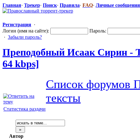
Главная
·
Трекер
·
Поиск
·
Правила
·
FAQ
·
Личные сообщения
Регистрация
·
Логин (имя на сайте):
Пароль:
·
Забыли пароль?
Преподобный Исаак Сирин - Тв
64 kbps]
Список форумов П
тексты
Статистика раздачи
Автор