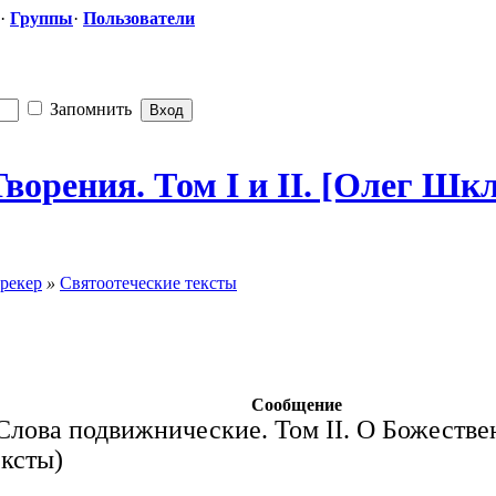
·
Группы
·
Пользователи
Запомнить
орения. Том I и II. [Олег Шкл
рекер
»
Святоотеческие тексты
Сообщение
 Слова подвижнические. Том II. О Божеств
ексты)