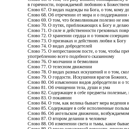
в горячности, порождаемой любовию к Божествен
Слово 67. О видах надежды на Бога, о том, кому д
Слово 68. Об отречении от мира и о поддержании
Слово 69. О том, что безмолвникам полезно не име
Слово 70. О путях, приближающих к Богу и делающ
Слово 71. О силе и действенности греховных пов
Слово 72. О хранении сердца и о тонком созерцан
Слово 73. О признаках и действиях любви к Богу
Слово 74. О видах добродетелей
Слово 75. О непрестанном посте, о том, чтобы пре
употреблению всего подобного сказанному
Слово 76. О молчании и безмолвии
Слово 77. О телесном движении
Слово 78. О видах разных искушений и о том, ско
Слово 79. О гордости. Искушения врагов Божиих, 
Слово 80. Об изъяснении видов добродетели и о т
Слово 81. Об очищении тела, души и ума
Слово 82. Содержащее в себе предметы полезные,
Слово 83. О покаянии
Слово 84. О том, как велика бывает мера ведения 
Слово 85. Содержащее в себе исполненные пользы
Слово 86. Об ангельском движении, возбуждаемо
Слово 87. О втором делании в человеке
Слово 88. Об изменении света и тьмы, какое бывае
Слово 89. О вреде неразумной ревности, прикрыв