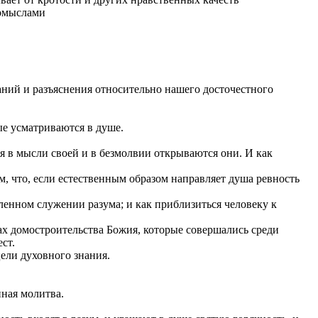
помыслами
заний и разъяснения относительно нашего досточестного
рые усматриваются в душе.
ся в мысли своей и в безмолвии открываются они. И как
м, что, если естественным образом направляет душа ревность
тленном служении разума; и как приблизиться человеку к
нах домостроительства Божия, которые совершались среди
ст.
цели духовного знания.
нная молитва.