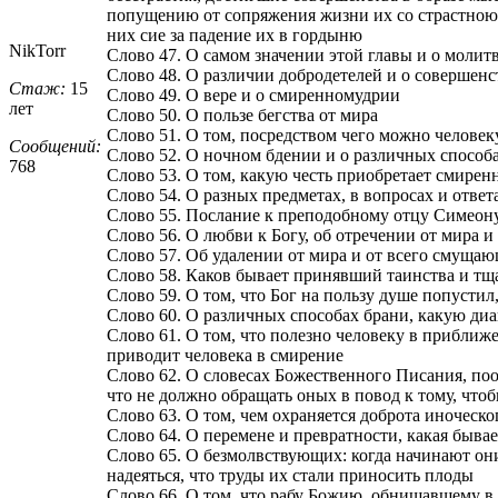
попущению от сопряжения жизни их со страстною п
них сие за падение их в гордыню
NikTorr
Слово 47. О самом значении этой главы и о молит
Слово 48. О различии добродетелей и о совершенс
Стаж:
15
Слово 49. О вере и о смиренномудрии
лет
Слово 50. О пользе бегства от мира
Слово 51. О том, посредством чего можно челове
Сообщений:
Слово 52. О ночном бдении и о различных способа
768
Слово 53. О том, какую честь приобретает смирен
Слово 54. О разных предметах, в вопросах и ответ
Слово 55. Послание к преподобному отцу Симеон
Слово 56. О любви к Богу, об отречении от мира и
Слово 57. Об удалении от мира и от всего смуща
Слово 58. Каков бывает принявший таинства и тщ
Слово 59. О том, что Бог на пользу душе попустил
Слово 60. О различных способах брани, какую д
Слово 61. О том, что полезно человеку в приближ
приводит человека в смирение
Слово 62. О словесах Божественного Писания, поо
что не должно обращать оных в повод к тому, что
Слово 63. О том, чем охраняется доброта иноческо
Слово 64. О перемене и превратности, какая быв
Слово 65. О безмолвствующих: когда начинают они
надеяться, что труды их стали приносить плоды
Слово 66. О том, что рабу Божию, обнищавшему в 