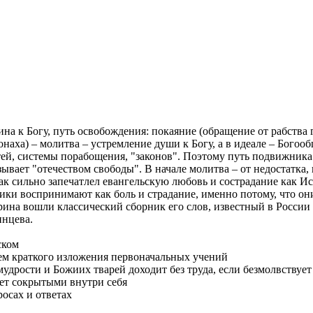
на к Богу, путь освобождения: покаяние (обращение от рабства 
онаха) – молитва – устремление души к Богу, а в идеале – Богооб
тей, системы порабощения, "законов". Поэтому путь подвижника е
вает "отечеством свободы". В начале молитва – от недостатка, 
к сильно запечатлел евангельскую любовь и сострадание как Иса
ики воспринимают как боль и страдание, именно потому, что он
ина вошли классический сборник его слов, известный в России
инцева.
ском
ием краткого изложения первоначальных учений
мудрости и Божиих тварей доходит без труда, если безмолвствуе
еет сокрытыми внутри себя
росах и ответах