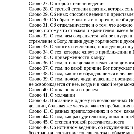
Слово 27. О второй степени ведения
Слово 28. О третьей степени ведения, которая ест
Слово 29. Об иных способах ведения и представле
Слово 30. Об образе молитвы и о прочем, необхо
Слово 31. Об отшельничестве и о том, что должно
верою, потому что стражем и хранителем имеем Б
Слово 32. О том, чем сохраняется тайное внутрен
стремление к Богу, лишив душу горячности к дух
Слово 33. О многих изменениях, последующих в 
Слово 34. О тех, которые живут в приближении к 
Слово 35. О приверженности к миру
Слово 36. О том, что не должно желать или домога
Слово 37. О том, по какой причине Бог попускае
Слово 38. О том, как по возбуждающимся в челове
Слово 39. О том, почему люди душевные прозирают
не освобождается от нее, когда и в какой мере мо
Слово 40. О поклонах и о прочем
Слово 41. О молчании
Слово 42. Послание к одному из возлюбленных Исаа
делании, большая же часть держится пребывания в
Слово 43. О разных предположениях и о том, кака
Слово 44. О том, как рассудительному должно пре
Слово 45. О степени тонкой рассудительности
Слово 46. Об истинном ведении, об искушениях и 
бесстрастия, достигшие совершенства в образе мы