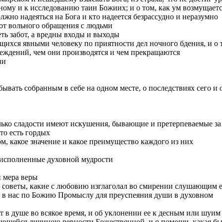
ному и к исследованию таин Божиих; и о том, как ум возмущае
олжно надеяться на Бога и кто надеется безрассудно и неразумно
 от вольного обращения с людьми
ть забот, а вредны входы и выходы
ихся явными человеку по приятности дел ночного бдения, и о т
реждений, чем они производятся и чем прекращаются
ии
бывать собранным в себе на одном месте, о последствиях сего и 
лько сладости имеют искушения, бывающие и претерпеваемые за
то есть гордых
ом, какое значение и какое преимущество каждого из них
 исполненные духовной мудрости
и мера веры
 советы, какие с любовию изглаголал во смирении слушающим 
м в нас по Божию Промыслу для преуспеяния души в духовном
т в душе во всякое время, и об уклонении ее к десным или шуим
ающейся личиною ревности Божественной, и о помощи, какая быв