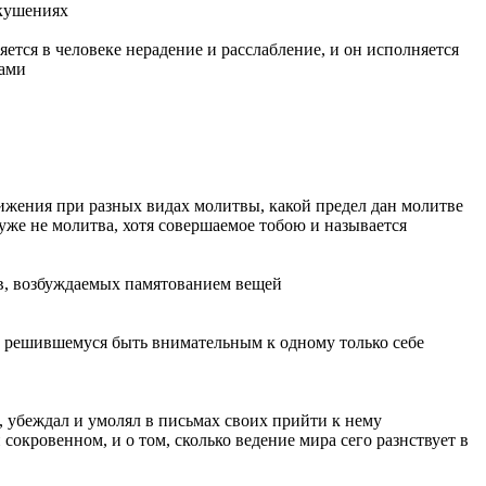
скушениях
ется в человеке нерадение и расслабление, и он исполняется
лами
движения при разных видах молитвы, какой предел дан молитве
 уже не молитва, хотя совершаемое тобою и называется
ов, возбуждаемых памятованием вещей
и решившемуся быть внимательным к одному только себе
, убеждал и умолял в письмах своих прийти к нему
 сокровенном, и о том, сколько ведение мира сего разнствует в