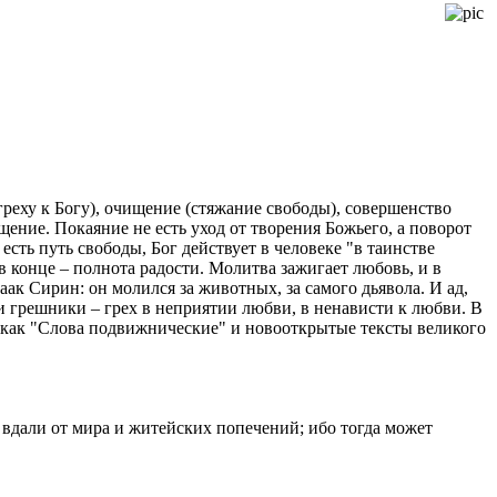
греху к Богу), очищение (стяжание свободы), совершенство
щение. Покаяние не есть уход от творения Божьего, а поворот
сть путь свободы, Бог действует в человеке "в таинстве
в конце – полнота радости. Молитва зажигает любовь, и в
ак Сирин: он молился за животных, за самого дьявола. И ад,
и грешники – грех в неприятии любви, в ненависти к любви. В
 как "Слова подвижнические" и новооткрытые тексты великого
т вдали от мира и житейских попечений; ибо тогда может