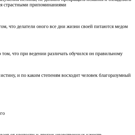
тся страстными припоминаниями
ом, что делатели оного все дни жизни своей питаются медом
о том, что при ведении различать обучился он правильному
 истину, и по каким степеням восходит человек благоразумный
его
ает от кротости и других нравственных качеств