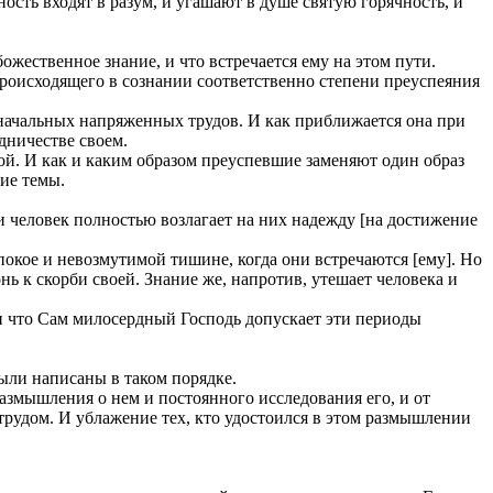
ность входят в разум, и угашают в душе святую горячность, и
ожественное знание, и что встречается ему на этом пути.
происходящего в сознании соответственно степени преуспеяния
воначальных напряженных трудов. И как приближается она при
дничестве своем.
ой. И как и каким образом преуспевшие заменяют один образ
гие темы.
ли человек полностью возлагает на них надежду [на достижение
 покое и невозмутимой тишине, когда они встречаются [ему]. Но
нь к скорби своей. Знание же, напротив, утешает человека и
 и что Сам милосердный Господь допускает эти периоды
были написаны в таком порядке.
размышления о нем и постоянного исследования его, и от
трудом. И ублажение тех, кто удостоился в этом размышлении