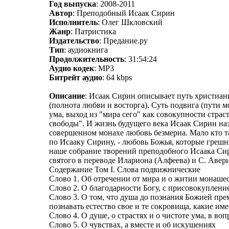
Год выпуска
: 2008-2011
Автор
: Преподобный Исаак Сирин
Исполнитель
: Олег Шкловский
Жанр
: Патристика
Издательство
: Предание.ру
Тип
: аудиокнига
Продолжительность
: 31:54:24
Аудио кодек
: MP3
Битрейт аудио
: 64 kbps
Описание
: Исаак Сирин описывает путь христиани
(полнота любви и восторга). Суть подвига (пути м
ума, выход из "мира сего" как совокупности страс
свободы". И жизнь будущего века Исаак Сирин назы
совершенном монахе любовь безмерна. Мало кто та
по Исааку Сирину, - любовь Божья, которые грешн
наше собрание творений преподобного Исаака Сир
святого в переводе Илариона (Алфеева) и С. Авер
Содержание Том I. Слова подвижнические
Слово 1. Об отречении от мира и о житии монаше
Слово 2. О благодарности Богу, с присовокуплен
Слово 3. О том, что душа до познания Божией пре
познавать естество свое и те сокровища, какие им
Слово 4. О душе, о страстях и о чистоте ума, в воп
Слово 5. О чувствах, а вместе и об искушениях