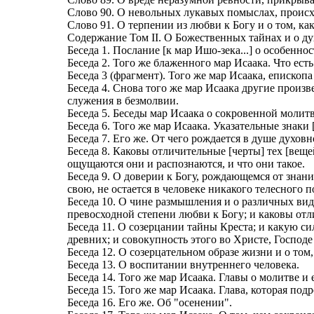
Слово 90. О невольных лукавых помыслах, проис
Слово 91. О терпении из любви к Богу и о том, к
Содержание Том II. О Божественных тайнах и о д
Беседа 1. Послание [к мар Ишо-зека...] о особенно
Беседа 2. Того же блаженного мар Исаака. Что ест
Беседа 3 (фрагмент). Того же мар Исаака, епископ
Беседа 4. Снова того же мар Исаака другие произв
служения в безмолвии.
Беседа 5. Беседы мар Исаака о сокровенной молитв
Беседа 6. Того же мар Исаака. Указательные знаки
Беседа 7. Его же. От чего рождается в душе духовн
Беседа 8. Каковы отличительные [черты] тех [веще
ощущаются они и распознаются, и что они такое.
Беседа 9. О доверии к Богу, рождающемся от знани
свою, не остается в человеке никакого телесного 
Беседа 10. О чине размышления и о различных вида
превосходной степени любви к Богу; и каковы отл
Беседа 11. О созерцании тайны Креста; и какую с
древних; и совокупность этого во Христе, Господе 
Беседа 12. О созерцательном образе жизни и о том
Беседа 13. О воспитании внутреннего человека.
Беседа 14. Того же мар Исаака. Главы о молитве и
Беседа 15. Того же мар Исаака. Глава, которая под
Беседа 16. Его же. Об "осенении".