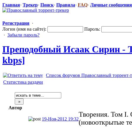
Главная
·
Трекер
·
Поиск
·
Правила
·
FAQ
·
Личные сообщения
Регистрация
·
Логин (имя на сайте):
Пароль:
·
Забыли пароль?
Преподобный Исаак Сирин - Тв
kbps]
Список форумов Православный торрент-т
Статистика раздачи
Автор
Творения. Том I.
19-Ноя-2012 19:32
(новооткрытые т