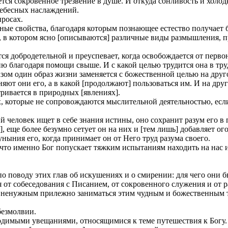
ется сокровенное трезвение в душе. И откуда сонливость и холод
небесных наслаждений.
просах.
енные свойства, благодаря которым познающее естество получает б
е, в котором ясно [описываются] различные виды размышления, 
ится добродетельной и преуспевает, когда освобождается от пер
ю благодаря помощи свыше. И с какой целью трудится она в тру
азом один образ жизни заменяется с божественной целью на друг
яют они его, а в какой [продолжают] пользоваться им. И на дру
тривается в природных [явлениях].
дах, которые не сопровождаются мыслительной деятельностью, ес
ий человек ищет в себе знания истины, оно сохранит разум его в
еще более безумно сетует он на них и [тем лишь] добавляет ого
уныния его, когда принимает он от Него труд разума своего.
, что именно Бог попускает тяжким испытаниям находить на нас
по поводу этих глав об искушениях и о смирении: для чего они 
я от собеседования с Писанием, от сокровенного служения и от 
ет ненужным прилежно заниматься этим чудным и божественным 
безмолвии.
ходимыми увещаниями, относящимися к теме путешествия к Богу.