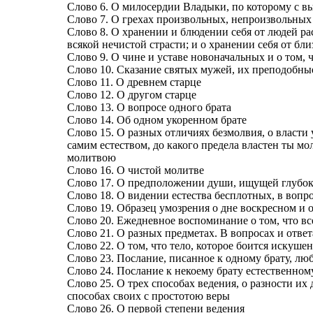
Слово 6. О милосердии Владыки, по которому с в
Слово 7. О грехах произвольных, непроизвольных
Слово 8. О хранении и блюдении себя от людей рас
всякой нечистой страсти; и о хранении себя от 
Слово 9. О чине и уставе новоначальных и о том,
Слово 10. Сказание святых мужей, их преподобны
Слово 11. О древнем старце
Слово 12. О другом старце
Слово 13. О вопросе одного брата
Слово 14. Об одном укоренном брате
Слово 15. О разных отличиях безмолвия, о власти
самим естеством, до какого предела властен ты м
молитвою
Слово 16. О чистой молитве
Слово 17. О предположении души, ищущей глубоко
Слово 18. О видении естества бесплотных, в вопро
Слово 19. Образец умозрения о дне воскресном и о
Слово 20. Ежедневное воспоминание о том, что в
Слово 21. О разных предметах. В вопросах и ответ
Слово 22. О том, что тело, которое боится искушен
Слово 23. Послание, писанное к одному брату, л
Слово 24. Послание к некоему брату естественном
Слово 25. О трех способах ведения, о разности их 
способах своих с простотою веры
Слово 26. О первой степени ведения