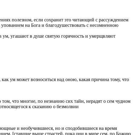
ениях полезном, если сохранит это читающий с рассуждением
це упованием на Бога и благодушествовать с несомненною
ь в ум, угашают в душе святую горячность и умерщвляют
как ум может возноситься над оною, какая причина тому, что
 том, что многие, по незнанию сих тайн, нерадят о сем чудном
 относящегося к сказанию о безмолвии
емощные и необучившиеся, но и сподобившиеся на время
нием, [ставшие выше страстей, пока они в мире сем, по Божию