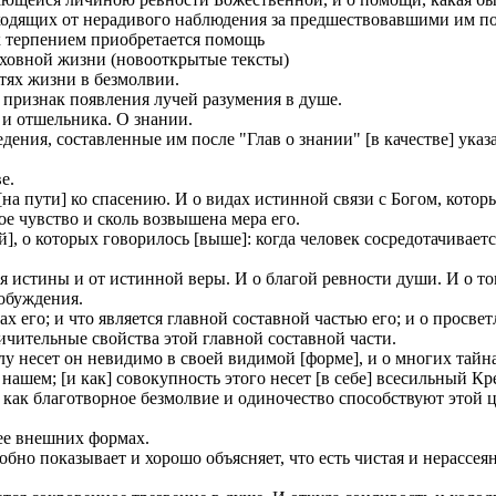
ходящих от нерадивого наблюдения за предшествовавшими им 
ак терпением приобретается помощь
уховной жизни (новооткрытые тексты)
стях жизни в безмолвии.
ь признак появления лучей разумения в душе.
а и отшельника. О знании.
едения, составленные им после "Глав о знании" [в качестве] ука
е.
 [на пути] ко спасению. И о видах истинной связи с Богом, кото
ое чувство и сколь возвышена мера его.
й], о которых говорилось [выше]: когда человек сосредотачивает
я истины и от истинной веры. И о благой ревности души. И о то
побуждения.
х его; и что является главной составной частью его; и о просве
ичительные свойства этой главной составной части.
илу несет он невидимо в своей видимой [форме], и о многих тай
нашем; [и как] совокупность этого несет [в себе] всесильный Кре
, как благотворное безмолвие и одиночество способствуют этой 
 ее внешних формах.
робно показывает и хорошо объясняет, что есть чистая и нерассея