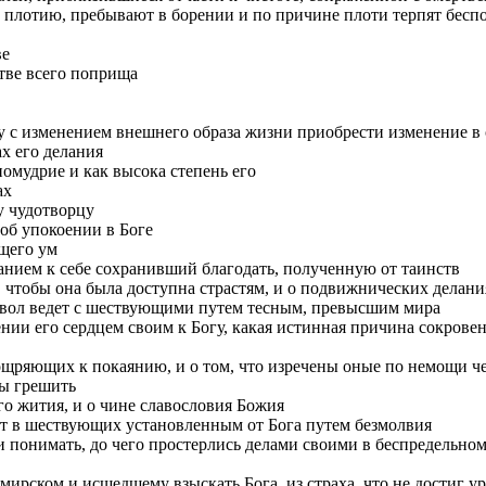
лотию, пребывают в борении и по причине плоти терпят беспок
ве
тве всего поприща
ку с изменением внешнего образа жизни приобрести изменение 
х его делания
номудрие и как высока степень его
ах
у чудотворцу
 об упокоении в Боге
ющего ум
анием к себе сохранивший благодать, полученную от таинств
, чтобы она была доступна страстям, и о подвижнических делани
иавол ведет с шествующими путем тесным, превысшим мира
ении его сердцем своим к Богу, какая истинная причина сокров
щряющих к покаянию, и о том, что изречены оные по немощи че
бы грешить
го жития, и о чине славословия Божия
ает в шествующих установленным от Бога путем безмолвия
 понимать, до чего простерлись делами своими в беспредельном 
мирском и исшедшему взыскать Бога, из страха, что не достиг у