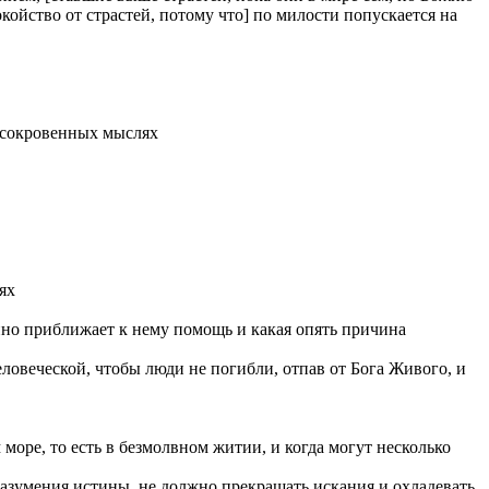
ойство от страстей, потому что] по милости попускается на
в сокровенных мыслях
ях
енно приближает к нему помощь и какая опять причина
ловеческой, чтобы люди не погибли, отпав от Бога Живого, и
море, то есть в безмолвном житии, и когда могут несколько
разумения истины, не должно прекращать искания и охладевать