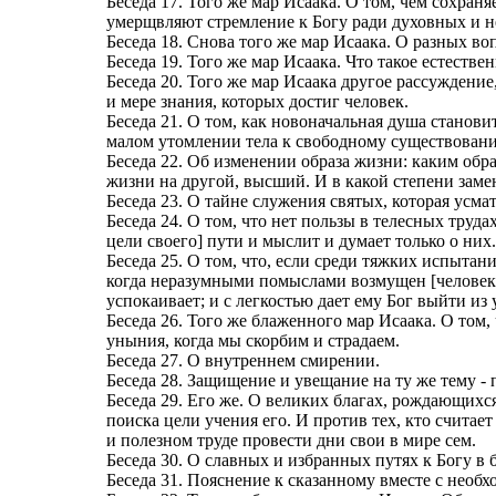
Беседа 17. Того же мар Исаака. О том, чем сохраня
умерщвляют стремление к Богу ради духовных и 
Беседа 18. Снова того же мар Исаака. О разных во
Беседа 19. Того же мар Исаака. Что такое естеств
Беседа 20. Того же мар Исаака другое рассуждени
и мере знания, которых достиг человек.
Беседа 21. О том, как новоначальная душа станов
малом утомлении тела к свободному существовани
Беседа 22. Об изменении образа жизни: каким обр
жизни на другой, высший. И в какой степени замен
Беседа 23. О тайне служения святых, которая усма
Беседа 24. О том, что нет пользы в телесных тру
цели своего] пути и мыслит и думает только о них.
Беседа 25. О том, что, если среди тяжких испытан
когда неразумными помыслами возмущен [человек], 
успокаивает; и с легкостью дает ему Бог выйти из 
Беседа 26. Того же блаженного мар Исаака. О том
уныния, когда мы скорбим и страдаем.
Беседа 27. О внутреннем смирении.
Беседа 28. Защищение и увещание на ту же тему - 
Беседа 29. Его же. О великих благах, рождающихс
поиска цели учения его. И против тех, кто счита
и полезном труде провести дни свои в мире сем.
Беседа 30. О славных и избранных путях к Богу в 
Беседа 31. Пояснение к сказанному вместе с необ