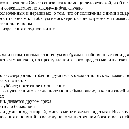
ысоты величия Своего снизошел к немощи человеческой, и об и
 и совершаемых по какому-нибудь случаю
слабленных и нерадивых; о том, что от сближения с ними воцаря
близости с юными, чтобы ум не осквернился непотребными помыс
 что прилично им
е изречения и чудное житие
 ума и о том, сколько властен ум возбуждать собственные свои 
олиться молитвою, по преступлении какого предела молитва твоя
го созерцания, чтобы погрузиться в оном от плотских помысл
сах и ответах
 субботе; приточное их значение
сего нужнее и что весьма полезно пребывающему в келии своей 
ах
ий, делается другом греха
юбителю безмолвия
у и духовному, который, живя в мире и желая видеться с Исааком
делания и понятий, о вере души, о таинственном богатстве, в ней