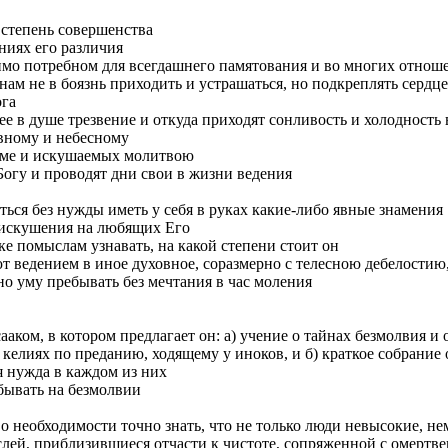
ь степень совершенства
ниях его различия
димо потребном для всегдашнего памятования и во многих отнош
 нам не в боязнь приходить и устрашаться, но подкреплять серд
ога
нее в душе трезвение и откуда приходят сонливость и холодност
овному и небесному
уме и искушаемых молитвою
Богу и проводят дни свои в жизни ведения
ться без нужды иметь у себя в руках какие-либо явные знамения
т искушения на любящих Его
ке помыслам узнавать, на какой степени стоит он
 ведением в иное духовное, соразмерно с телесною дебелостию, 
жно уму пребывать без мечтания в час моления
ком, в котором предлагает он: а) учение о тайнах безмолвия и о
 келиях по преданию, ходящему у иноков, и б) краткое собрание
я нужда в каждом из них
бывать на безмолвии
о необходимости точно знать, что не только люди невысокие, н
слей, приблизившиеся отчасти к чистоте, сопряженной с омертве