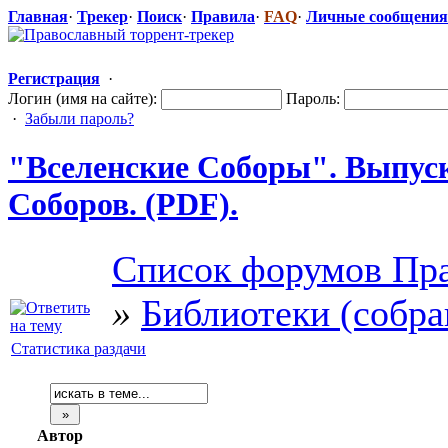
Главная
·
Трекер
·
Поиск
·
Правила
·
FAQ
·
Личные сообщения
Регистрация
·
Логин (имя на сайте):
Пароль:
·
Забыли пароль?
"Вселенс
​кие Соборы". Выпуск
Соборов. (PDF).
Список форумов Пра
»
Библиотеки (собра
Статистика раздачи
Автор