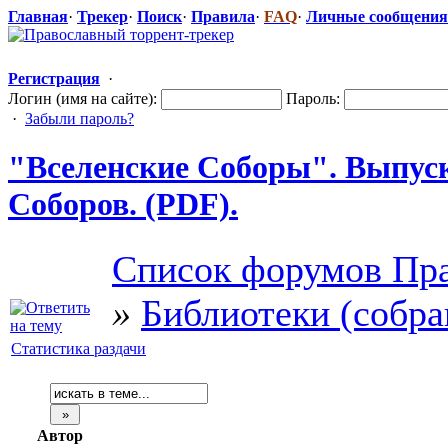
Главная
·
Трекер
·
Поиск
·
Правила
·
FAQ
·
Личные сообщения
Регистрация
·
Логин (имя на сайте):
Пароль:
·
Забыли пароль?
"Вселенс
​кие Соборы". Выпуск
Соборов. (PDF).
Список форумов Пра
»
Библиотеки (собра
Статистика раздачи
Автор