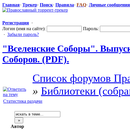
Главная
·
Трекер
·
Поиск
·
Правила
·
FAQ
·
Личные сообщения
Регистрация
·
Логин (имя на сайте):
Пароль:
·
Забыли пароль?
"Вселенс
​кие Соборы". Выпуск
Соборов. (PDF).
Список форумов Пра
»
Библиотеки (собра
Статистика раздачи
Автор