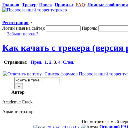
Главная
·
Трекер
·
Поиск
·
Правила
·
FAQ
·
Личные сообщения
Регистрация
·
Логин (имя на сайте):
Пароль:
·
Забыли пароль?
Как качать с трекера (версия
Страницы:
Пред.
1
,
2
,
3
,
4
След.
Список форумов Православный торрент-т
Автор
Academic Crack
Администратор
Посмотрите самый перв
Основной FAQ
20-Дек-2011 03:25