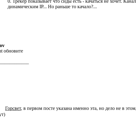
0. Трекер показывает что сиды есть - качаться не хочет. Канал
динамическим IP... Но раньше то качало?...
ov
ent обновите
____________
Горсвет
, в первом посте указана именно эта, но дело не в этом,
ут)