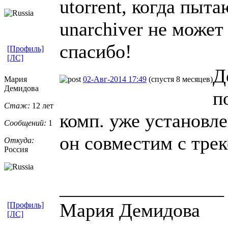
utorrent, когда пыта
unarchiver не может 
спасибо!
[Профиль]
[ЛС]
Д
Мария
02-Авг-2014 17:49
(спустя 8 месяцев)
Демидова
п
Стаж:
12 лет
комп. уже установлен
Сообщений:
1
он совместим с тре
Откуда:
Россия
_________________
Мария Демидова
[Профиль]
[ЛС]