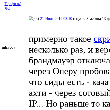
[Профиль]
[ЛС]
21-Июн-2012 03:10
(спустя 3 месяца 13 д
примерно такое
скр
несколько раз, и ве
mlavcov
брандмауэр отключал
через Оперу пробова
что сиды есть - кача
ахти - через сотовы
IP... Но раньше то ка