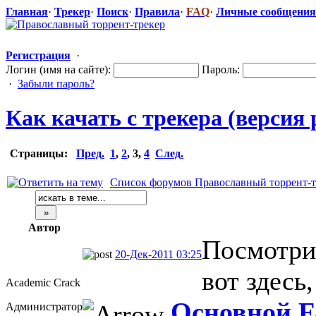
Главная
·
Трекер
·
Поиск
·
Правила
·
FAQ
·
Личные сообщения
Регистрация
·
Логин (имя на сайте):
Пароль:
·
Забыли пароль?
Как качать с трекера (версия
Страницы:
Пред.
1
,
2
,
3
,
4
След.
Список форумов Православный торрент-т
Автор
Посмотри
20-Дек-2011 03:25
вот здесь
Academic Crack
Основной F
Администратор