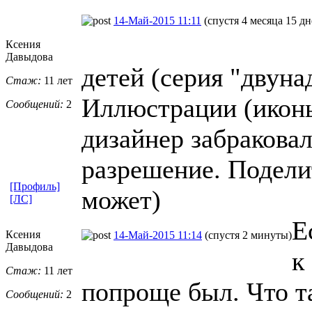
14-Май-2015 11:11
(спустя 4 месяца 15 дн
Ксения
Давыдова
детей (серия "двуна
Стаж:
11 лет
Иллюстрации (иконы
Сообщений:
2
дизайнер забраковал
разрешение. Подели
[Профиль]
может)
[ЛС]
Е
Ксения
14-Май-2015 11:14
(спустя 2 минуты)
Давыдова
к
Стаж:
11 лет
попроще был. Что та
Сообщений:
2