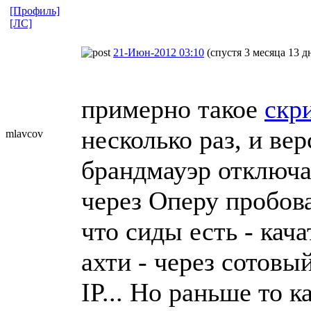
[Профиль]
[ЛС]
21-Июн-2012 03:10
(спустя 3 месяца 13 д
примерно такое
скр
несколько раз, и ве
mlavcov
брандмауэр отключал
через Оперу пробова
что сиды есть - кача
ахти - через сотовы
IP... Но раньше то ка