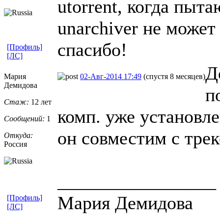
utorrent, когда пыта
unarchiver не может 
спасибо!
[Профиль]
[ЛС]
Д
Мария
02-Авг-2014 17:49
(спустя 8 месяцев)
Демидова
п
Стаж:
12 лет
комп. уже установлен
Сообщений:
1
он совместим с тре
Откуда:
Россия
_________________
Мария Демидова
[Профиль]
[ЛС]