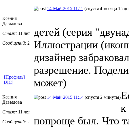
14-Май-2015 11:11
(спустя 4 месяца 15 дн
Ксения
Давыдова
детей (серия "двуна
Стаж:
11 лет
Иллюстрации (иконы
Сообщений:
2
дизайнер забраковал
разрешение. Подели
[Профиль]
может)
[ЛС]
Е
Ксения
14-Май-2015 11:14
(спустя 2 минуты)
Давыдова
к
Стаж:
11 лет
попроще был. Что та
Сообщений:
2