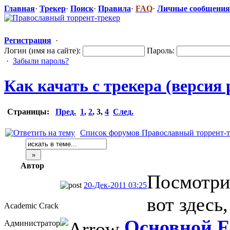
Главная
·
Трекер
·
Поиск
·
Правила
·
FAQ
·
Личные сообщения
Регистрация
·
Логин (имя на сайте):
Пароль:
·
Забыли пароль?
Как качать с трекера (версия
Страницы:
Пред.
1
,
2
,
3
,
4
След.
Список форумов Православный торрент-т
Автор
Посмотри
20-Дек-2011 03:25
вот здесь
Academic Crack
Основной F
Администратор