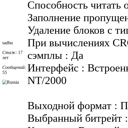
Способность читать о
Заполнение пропущен
Удаление блоков с ти
При вычислениях CR
sadhu
сэмплы : Да
Стаж:
17
лет
Интерфейс : Встроен
Сообщений:
55
NT/2000
Выходной формат : П
Выбранный битрейт : 