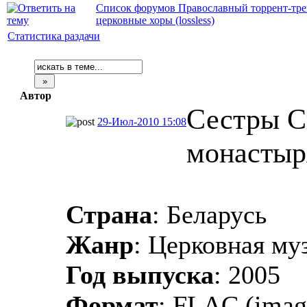
Список форумов Православный торрент-тре
церковные хоры (lossless)
Статистика раздачи
Автор
Сестры С
29-Июл-2010 15:08
монастыр
Страна
: Беларусь
Жанр
: Церковная му
Год выпуска
: 2005
Формат
: FLAC (imag