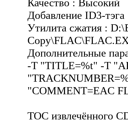
Качество : Высокий
Добавление ID3-тэга 
Утилита сжатия : D:\
Copy\FLAC\FLAC.E
Дополнительные пара
-T "TITLE=%t" -T 
"TRACKNUMBER=%n
"COMMENT=EAC FLA
TOC извлечённого C