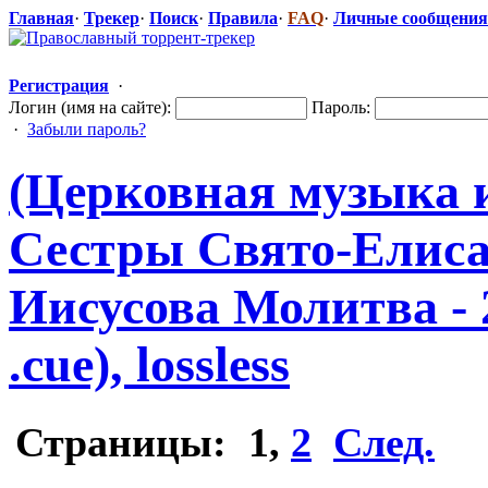
Главная
·
Трекер
·
Поиск
·
Правила
·
FAQ
·
Личные сообщения
Регистрация
·
Логин (имя на сайте):
Пароль:
·
Забыли пароль?
(Церковная музыка 
Сестры Свято-Елис
Иисусова Молитва - 
.cue), lossless
Страницы:
1
,
2
След.