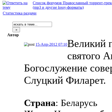
Список форумов Православный торрент-трек
(mp3 и другие lossy-форматы)
Статистика раздачи
Автор
Великий 
15-Апр-2012 07:10
святого А
Богослужение сове
Слуцкий Филарет.
Страна
: Беларусь