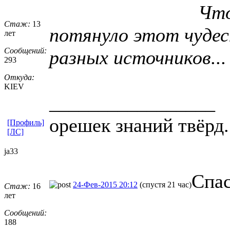
Что
Стаж:
13
потянуло этот чудес
лет
Сообщений:
разных источников...
293
Откуда:
KIEV
_________________
орешек знаний твёрд.
[Профиль]
[ЛС]
ja33
Спас
24-Фев-2015 20:12
(спустя 21 час)
Стаж:
16
лет
Сообщений:
_________________
188