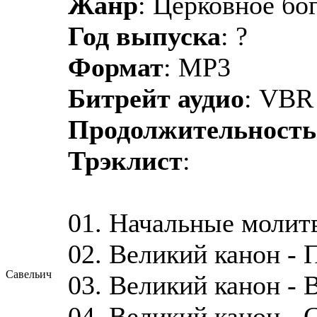
Жанр
: Церковное бо
Год выпуска
: ?
Формат
: MP3
Битрейт аудио
: VBR
Продолжительность
Трэклист
:
01. Начальные молит
02. Великий канон - 
Савельич
03. Великий канон - 
04. Великий канон - 