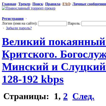
Главная
·
Трекер
·
Поиск
·
Правила
·
FAQ
·
Личные сообщения
Регистрация
·
Логин (имя на сайте):
Пароль:
·
Забыли пароль?
Великий покаянный 
Критского. Богослу
Минский и Слуцкий
128-192 kbps
Страницы:
1
,
2
След.