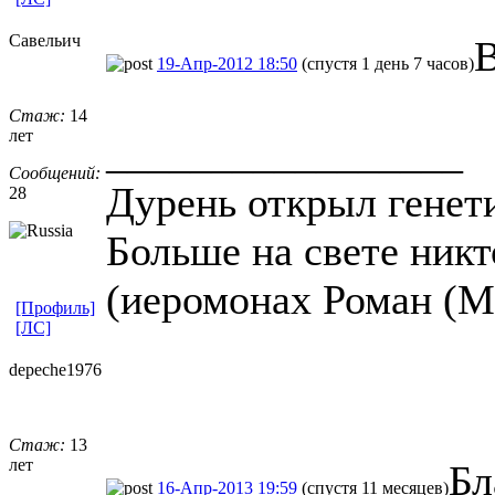
Савельич
В
19-Апр-2012 18:50
(спустя 1 день 7 часов)
Стаж:
14
лет
_________________
Сообщений:
Дурень открыл генет
28
Больше на свете никто
(иеромонах Роман (
[Профиль]
[ЛС]
depeche1976
Стаж:
13
лет
Бл
16-Апр-2013 19:59
(спустя 11 месяцев)