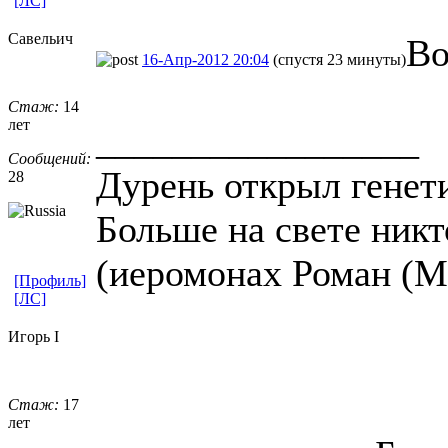
[ЛС]
Савельич
Во
16-Апр-2012 20:04
(спустя 23 минуты)
Стаж:
14
лет
_________________
Сообщений:
Дурень открыл генет
28
Больше на свете никто
(иеромонах Роман (
[Профиль]
[ЛС]
Игорь I
Стаж:
17
лет