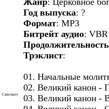
Жанр
: Церковное бо
Год выпуска
: ?
Формат
: MP3
Битрейт аудио
: VBR
Продолжительность
Трэклист
:
01. Начальные молит
02. Великий канон - 
Савельич
03. Великий канон - 
04. Великий канон - 