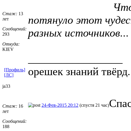
Что
Стаж:
13
потянуло этот чудес
лет
Сообщений:
разных источников...
293
Откуда:
KIEV
_________________
орешек знаний твёрд.
[Профиль]
[ЛС]
ja33
Спас
24-Фев-2015 20:12
(спустя 21 час)
Стаж:
16
лет
Сообщений:
_________________
188