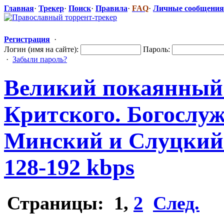
Главная
·
Трекер
·
Поиск
·
Правила
·
FAQ
·
Личные сообщения
Регистрация
·
Логин (имя на сайте):
Пароль:
·
Забыли пароль?
Великий покаянный 
Критского. Богослу
Минский и Слуцкий
128-192 kbps
Страницы:
1
,
2
След.