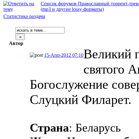
Список форумов Православный торрент-трек
(mp3 и другие lossy-форматы)
Статистика раздачи
Автор
Великий 
15-Апр-2012 07:10
святого А
Богослужение сове
Слуцкий Филарет.
Страна
: Беларусь