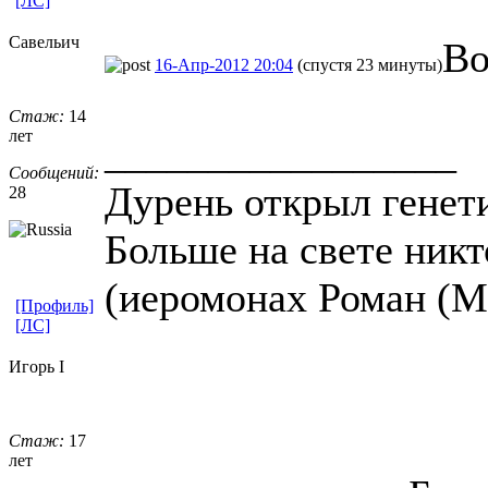
[ЛС]
Савельич
Во
16-Апр-2012 20:04
(спустя 23 минуты)
Стаж:
14
лет
_________________
Сообщений:
Дурень открыл генет
28
Больше на свете никто
(иеромонах Роман (
[Профиль]
[ЛС]
Игорь I
Стаж:
17
лет