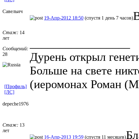
Савельич
В
19-Апр-2012 18:50
(спустя 1 день 7 часов)
Стаж:
14
лет
_________________
Сообщений:
Дурень открыл генет
28
Больше на свете никто
(иеромонах Роман (
[Профиль]
[ЛС]
depeche1976
Стаж:
13
лет
Бл
16-Апр-2013 19:59
(спустя 11 месяцев)