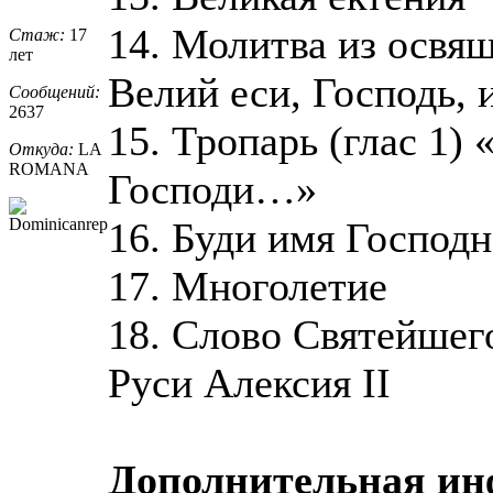
14. Молитва из освя
Стаж:
17
лет
Велий еси, Господь, 
Сообщений:
2637
15. Тропарь (глас 1)
Откуда:
LA
ROMANA
Господи…»
16. Буди имя Господ
17. Многолетие
18. Слово Святейшег
Руси Алексия II
Дополнительная и