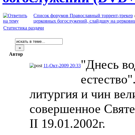
Список форумов Православный торрент-трекер
церковных богослужений, слайдшоу на церковн
Статистика раздачи
Автор
"Днесь во
11-Окт-2009 20:33
естество"
литургия и чин вел
совершенное Свят
II 19.01.2002г.