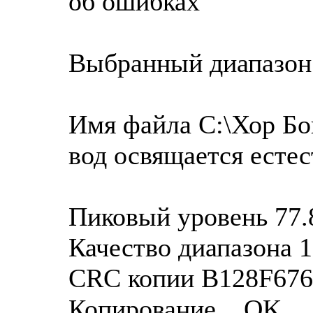
об ошибках
Выбранный диапазон
Имя файла C:\Хор Бо
вод освящается есте
Пиковый уровень 77.
Качество диапазона 
CRC копии B128F676
Копирование... OK