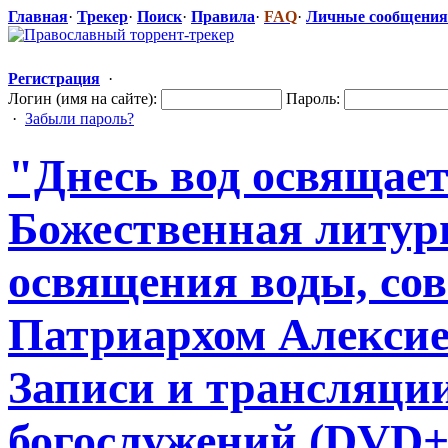
Главная
·
Трекер
·
Поиск
·
Правила
·
FAQ
·
Личные сообщения
Регистрация
·
Логин (имя на сайте):
Пароль:
·
Забыли пароль?
"Днесь вод освящает
Божественная
​ литу
освящения воды, со
Патриархом Алексием I
Записи и трансляци
богослужений
​ (DVD