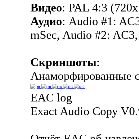
Видео
: PAL 4:3 (720
Аудио
: Audio #1: AC
mSec, Audio #2: AC3,
Скриншоты
:
Анаморфированные 
EAC log
Exact Audio Copy V0.
Отчёт EAC об извлеч