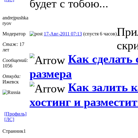
будет с тобою...
andrejpushka
ryov
При
Модератор
17-Авг-2011 07:13
(спустя 6 часов)
скр
Стаж:
17
лет
Как сделать
Сообщений:
1056
размера
Откуда:
Ижевск
Как залить 
хостинг и разместит
[Профиль]
[ЛС]
Странник1