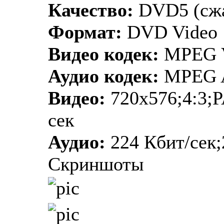
Качество:
DVD5 (сж
Формат:
DVD Video
Видео кодек:
MPEG V
Аудио кодек:
MPEG 
Видео:
720х576;4:3;P
сек
Аудио:
224 Кбит/сек;
Скриншоты