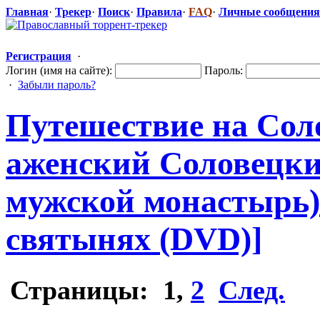
Главная
·
Трекер
·
Поиск
·
Правила
·
FAQ
·
Личные сообщения
Регистрация
·
Логин (имя на сайте):
Пароль:
·
Забыли пароль?
Путешествие на Сол
аженский Соловецки
мужской монастырь) 
святынях (DVD)]
Страницы:
1
,
2
След.