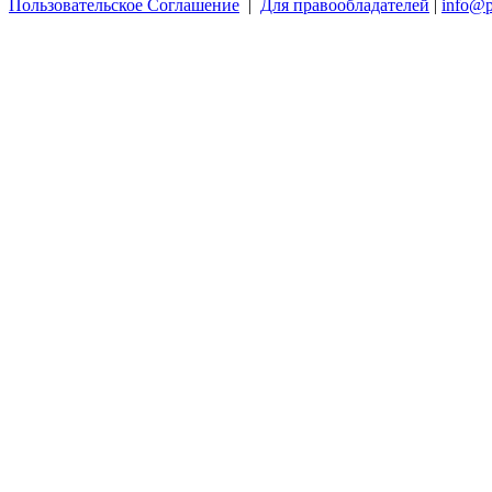
Пользовательское Соглашение
|
Для правообладателей
|
info@p