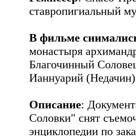
ставропигиальный м
В фильме снималис
монастыря архиманд
Благочинный Соловец
Ианнуарий (Недачин)
Описание
: Докумен
Соловки" снят съемо
энциклопедии по зак