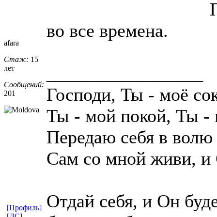
во все времена.
afara
Стаж:
15
_________________
лет
Сообщений:
Господи, Ты - моё сок
201
Ты - мой покой, Ты -
Передаю себя в волю
Сам со мной живи, и 
Отдай себя, и Он буд
[Профиль]
[ЛС]