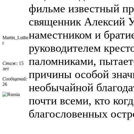
фильме известный пр
священник Алексий У
наместником и брати
Martin_Luthe
r
руководителем кресто
паломниками, пытает
Стаж:
15
лет
причины особой знач
Сообщений:
необычайной благод
26
почти всеми, кто ког
благословенных остро