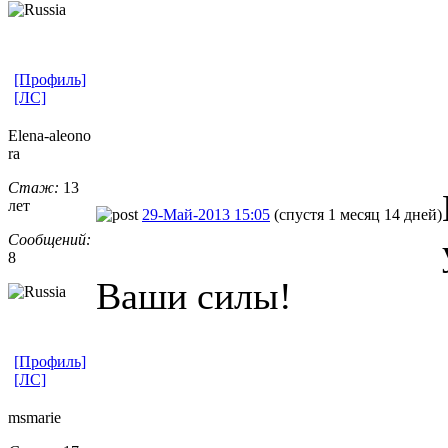
[Профиль]
[ЛС]
Elena-aleono
ra
Стаж:
13
лет
29-Май-2013 15:05
(спустя 1 месяц 14 дней)
Сообщений:
8
Ваши силы!
[Профиль]
[ЛС]
msmarie