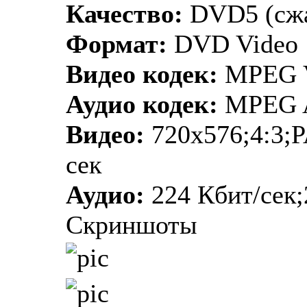
Качество:
DVD5 (сж
Формат:
DVD Video
Видео кодек:
MPEG V
Аудио кодек:
MPEG 
Видео:
720х576;4:3;P
сек
Аудио:
224 Кбит/сек;
Скриншоты