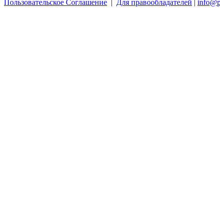
Пользовательское Соглашение
|
Для правообладателей
|
info@p