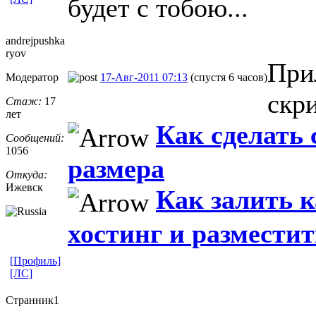
будет с тобою...
andrejpushka
ryov
При
Модератор
17-Авг-2011 07:13
(спустя 6 часов)
скр
Стаж:
17
лет
Как сделать
Сообщений:
1056
размера
Откуда:
Ижевск
Как залить 
хостинг и разместит
[Профиль]
[ЛС]
Странник1