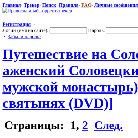
Главная
·
Трекер
·
Поиск
·
Правила
·
FAQ
·
Личные сообщения
Регистрация
·
Логин (имя на сайте):
Пароль:
·
Забыли пароль?
Путешествие на Сол
аженский Соловецки
мужской монастырь) 
святынях (DVD)]
Страницы:
1
,
2
След.