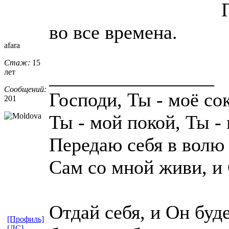
во все времена.
afara
Стаж:
15
_________________
лет
Сообщений:
Господи, Ты - моё сок
201
Ты - мой покой, Ты -
Передаю себя в волю
Сам со мной живи, и 
Отдай себя, и Он буд
[Профиль]
[ЛС]