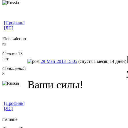
[Профиль]
[ЛС]
Elena-aleono
ra
Стаж:
13
лет
29-Май-2013 15:05
(спустя 1 месяц 14 дней)
Сообщений:
8
Ваши силы!
[Профиль]
[ЛС]
msmarie