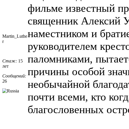
фильме известный пр
священник Алексий У
наместником и брати
Martin_Luthe
r
руководителем кресто
паломниками, пытает
Стаж:
15
лет
причины особой знач
Сообщений:
необычайной благод
26
почти всеми, кто ког
благословенных остро