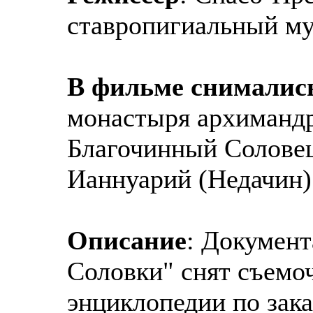
ставропигиальный м
В фильме снималис
монастыря архиманд
Благочинный Соловец
Ианнуарий (Недачин)
Описание
: Докумен
Соловки" снят съемо
энциклопедии по зак