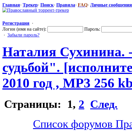
Главная
·
Трекер
·
Поиск
·
Правила
·
FAQ
·
Личные сообщения
Регистрация
·
Логин (имя на сайте):
Пароль:
·
Забыли пароль?
Наталия Сухинина. -
судьбой". [исполнит
2010 год , MP3 256 k
Страницы:
1
,
2
След.
Список форумов Пра