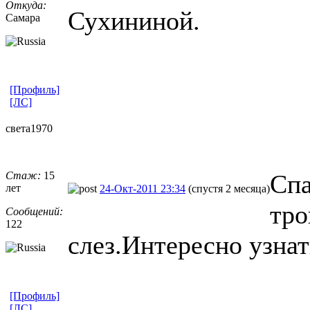
Откуда:
Сухининой.
Самара
[Профиль]
[ЛС]
света1970
Стаж:
15
Спа
лет
24-Окт-2011 23:34
(спустя 2 месяца)
тро
Сообщений:
122
слез.Интересно узнать
[Профиль]
[ЛС]