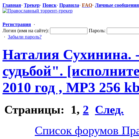
Главная
·
Трекер
·
Поиск
·
Правила
·
FAQ
·
Личные сообщения
Регистрация
·
Логин (имя на сайте):
Пароль:
·
Забыли пароль?
Наталия Сухинина. -
судьбой". [исполнит
2010 год , MP3 256 k
Страницы:
1
,
2
След.
Список форумов Пра