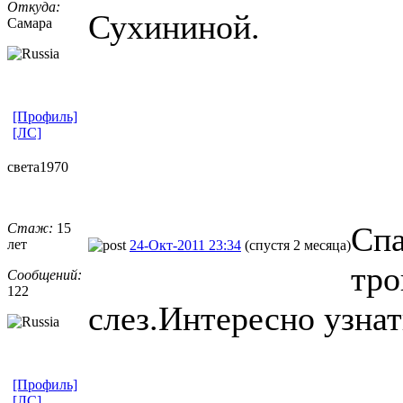
Откуда:
Сухининой.
Самара
[Профиль]
[ЛС]
света1970
Стаж:
15
Спа
лет
24-Окт-2011 23:34
(спустя 2 месяца)
тро
Сообщений:
122
слез.Интересно узнать
[Профиль]
[ЛС]