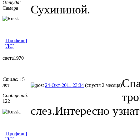
Откуда:
Сухининой.
Самара
[Профиль]
[ЛС]
света1970
Стаж:
15
Спа
лет
24-Окт-2011 23:34
(спустя 2 месяца)
тро
Сообщений:
122
слез.Интересно узнать
[Профиль]
[ЛС]