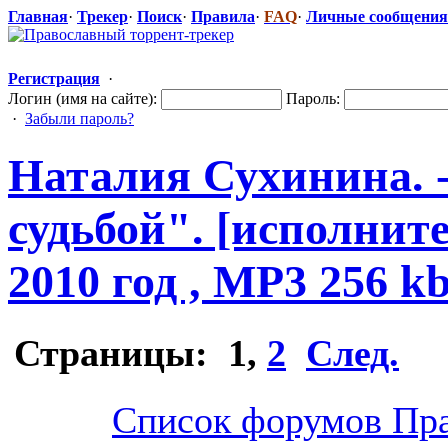
Главная
·
Трекер
·
Поиск
·
Правила
·
FAQ
·
Личные сообщения
Регистрация
·
Логин (имя на сайте):
Пароль:
·
Забыли пароль?
Наталия Сухинина. -
судьбой". [исполнит
2010 год , MP3 256 k
Страницы:
1
,
2
След.
Список форумов Пра