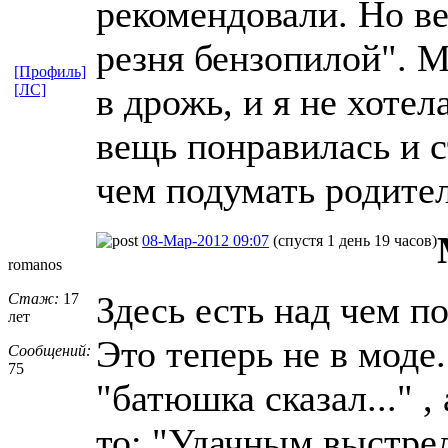
рекомендовали. Но ве
резня бензопилой". М
[Профиль]
[ЛС]
в дрожь, и я не хоте
вещь понравилась и с
чем подумать родите
08-Мар-2012 09:07
(спустя 1 день 19 часов)
romanos
Здесь есть над чем п
Стаж:
17
лет
Это теперь не в моде
Сообщений:
75
"батюшка сказал..." ,
то: "Удачным выстрел