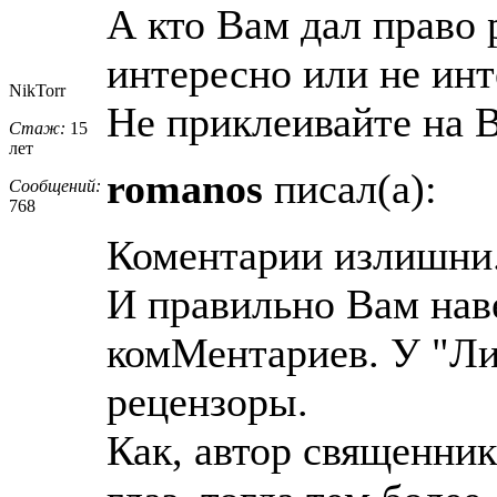
А кто Вам дал право
интересно или не инт
NikTorr
Не приклеивайте на
Стаж:
15
лет
romanos
писал(а):
Сообщений:
768
Коментарии излишни..
И правильно Вам нав
комМентариев. У "Ли
рецензоры.
Как, автор священник 