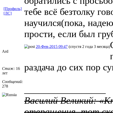
обратились с просьбо
тебе всё безтолку гов
[Профиль]
[ЛС]
научился(пока, надею
прости, если был груб
20-Фев-2015 09:47
(спустя 2 года 3 месяца)
Ard
раздача до сих пор с
Стаж:
16
лет
Сообщений:
278
_________________
Василий Великий: «К
отвращения, тот ско