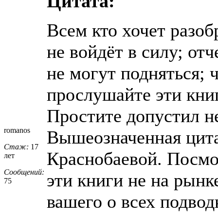
Цитата:
Всем кто хочет разоб
не войдёт в силу; отч
не могут подняться; 
прослушайте эти кни
Простите допустил не
romanos
Вышеозначенная цита
Стаж:
17
Краснобаевой. Посмо
лет
Сообщений:
эти книги не на рынк
75
вашего о всех подвод