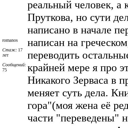
реальный человек, а 
Пруткова, но сути дел
написано в начале пе
написан на греческом,
romanos
Стаж:
17
переводить остальные
лет
крайней мере я про э
Сообщений:
75
Никакого Зерваса в п
меняет суть дела. Кн
гора"(моя жена её ред
части "переведены" н