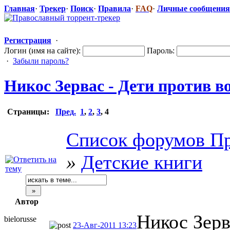
Главная
·
Трекер
·
Поиск
·
Правила
·
FAQ
·
Личные сообщения
Регистрация
·
Логин (имя на сайте):
Пароль:
·
Забыли пароль?
Никос Зервас - Дети против в
Страницы:
Пред.
1
,
2
,
3
,
4
Список форумов Пр
»
Детские книги
Автор
Никос Зерва
bielorusse
23-Авг-2011 13:23