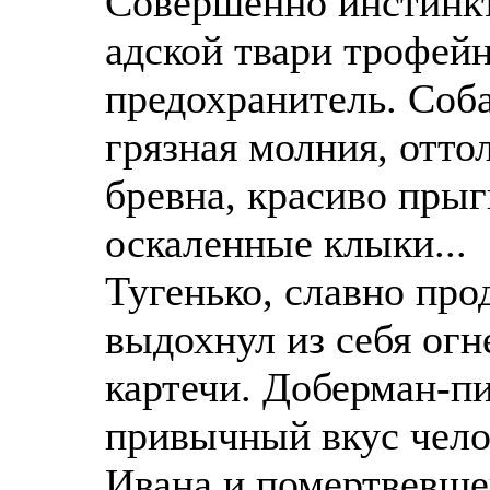
Совершенно инстинкт
адской твари трофей
предохранитель. Соба
грязная молния, отто
бревна, красиво прыг
оскаленные клыки...
Тугенько, славно про
выдохнул из себя ог
картечи. Доберман-п
привычный вкус челов
Ивана и помертвевше