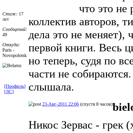
что это не
Стаж:
17
коллектив авторов, т
лет
Сообщений:
дела это не меняет), 
49
первой книги. Весь ц
Откуда:
Paris -
Novopolotsk
но теперь, судя по в
части не собираются.
слышала.
[Профиль]
[ЛС]
biel
23-Авг-2011 22:06
(спустя 8 часов)
Никос Зервас - грек (