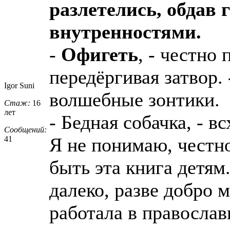
разлетелись, обдав
внутренностями.
-
Офигеть
, - честно
передёргивая затвор.
Igor Suni
волшебные зонтики.
Стаж:
16
лет
- Бедная собачка, - в
Сообщений:
Я не понимаю, честно
41
быть эта книга детям.
далеко, разве добро 
работала в православ