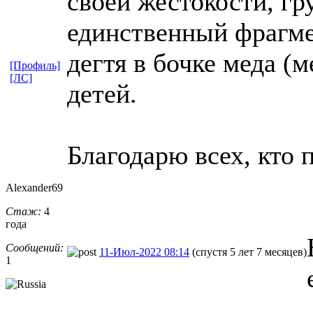
своей жестокости, гр
единственный фрагмен
дегтя в бочке меда (м
[Профиль]
[ЛС]
детей.
Благодарю всех, кто 
Alexander69
Стаж:
4
года
Сообщений:
11-Июл-2022 08:14
(спустя 5 лет 7 месяцев)
1