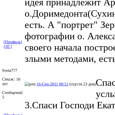
идея принадлежит Ар
о.Доримедонта(Сухин
есть. А "портрет" Зе
фотографии о. Алекс
[Профиль]
своего начала постро
[ЛС]
злыми методами, есть
Sveta777
Стаж:
16
Спас
лет
16-Сен-2011 00:12
(спустя 23 дня)
услы
Сообщений:
5
3.Спаси Господи Екат