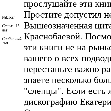
прослушайте эти кни
Простите допустил не
NikTorr
Вышеозначенная цита
Стаж:
15
лет
Краснобаевой. Посмо
Сообщений:
768
эти книги не на рынк
вашего о всех подвод
перестаньте важно ра
знаете несколько бо
"слепцы". Если есть
дискографию Екатери