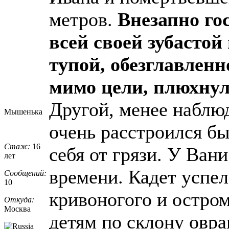
метров.
Внезапно го
всей своей зубастой
тупой, обезглавлен
мимо цели, плюхнул 
Другой, менее наблю
Мышенька
очень расстроился б
Стаж:
16
себя от грязи. У Ван
лет
времени. Кадет успел
Сообщений:
10
кривоногого и остро
Откуда:
Москва
детям по склону овра