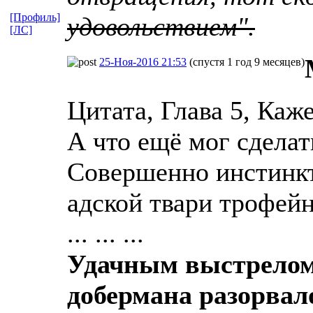
[Профиль]
удовольствием".
[ЛС]
25-Ноя-2016 21:53
(спустя 1 год 9 месяцев)
Цитата, Глава 5, Каже
А что ещё мог сделат
Совершенно инстинкт
адской твари трофей
... ... ...
Удачным выстрелом 
добермана разорвал