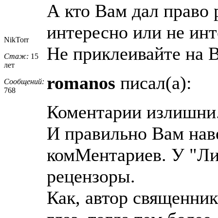
А кто Вам дал право
интересно или не инт
NikTorr
Не приклеивайте на
Стаж:
15
лет
romanos
писал(а):
Сообщений:
768
Коментарии излишни..
И правильно Вам нав
комМентариев. У "Ли
рецензоры.
Как, автор священник 