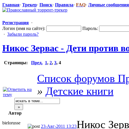
Главная
·
Трекер
·
Поиск
·
Правила
·
FAQ
·
Личные сообщения
Регистрация
·
Логин (имя на сайте):
Пароль:
·
Забыли пароль?
Никос Зервас - Дети против в
Страницы:
Пред.
1
,
2
,
3
,
4
Список форумов Пр
»
Детские книги
Автор
Никос Зерва
bielorusse
23-Авг-2011 13:23