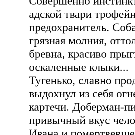
Совершенно инстинкт
адской твари трофей
предохранитель. Соба
грязная молния, отто
бревна, красиво прыг
оскаленные клыки...
Тугенько, славно про
выдохнул из себя ог
картечи. Доберман-п
привычный вкус челов
Ивана и помертвевше