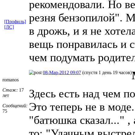
рекомендовали. Но ве
резня бензопилой". М
[Профиль]
[ЛС]
в дрожь, и я не хоте
вещь понравилась и с
чем подумать родите
08-Мар-2012 09:07
(спустя 1 день 19 часов)
romanos
Здесь есть над чем п
Стаж:
17
лет
Это теперь не в моде
Сообщений:
75
"батюшка сказал..." ,
то: "Удачным выстрел