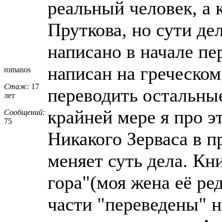
реальный человек, а 
Пруткова, но сути дел
написано в начале пе
написан на греческом,
romanos
Стаж:
17
переводить остальные
лет
крайней мере я про э
Сообщений:
75
Никакого Зерваса в п
меняет суть дела. Кн
гора"(моя жена её ред
части "переведены" н