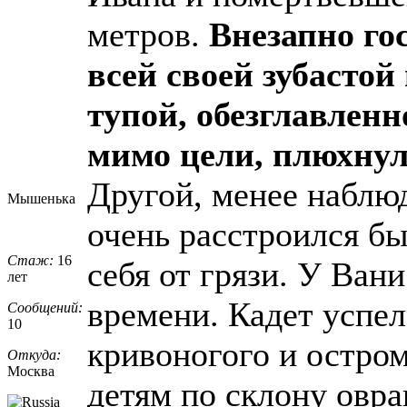
метров.
Внезапно го
всей своей зубастой
тупой, обезглавлен
мимо цели, плюхнул 
Другой, менее наблю
Мышенька
очень расстроился б
Стаж:
16
себя от грязи. У Ван
лет
времени. Кадет успел
Сообщений:
10
кривоногого и остро
Откуда:
Москва
детям по склону овра