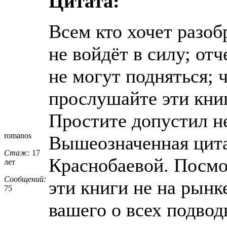
Цитата:
Всем кто хочет разоб
не войдёт в силу; отч
не могут подняться; 
прослушайте эти кни
Простите допустил не
romanos
Вышеозначенная цита
Стаж:
17
Краснобаевой. Посмо
лет
Сообщений:
эти книги не на рынк
75
вашего о всех подвод