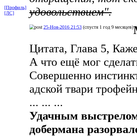
[Профиль]
удовольствием".
[ЛС]
25-Ноя-2016 21:53
(спустя 1 год 9 месяцев)
Цитата, Глава 5, Каже
А что ещё мог сделат
Совершенно инстинкт
адской твари трофей
... ... ...
Удачным выстрелом 
добермана разорвал