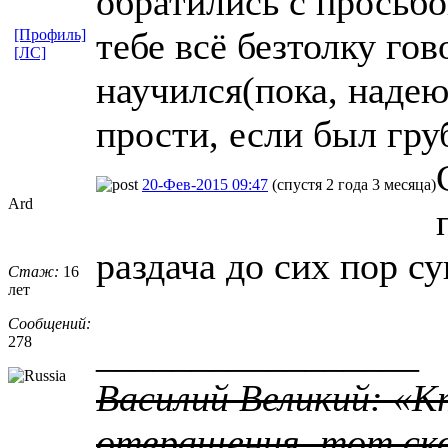
обратились с просьбо
тебе всё безтолку гов
[Профиль]
[ЛС]
научился(пока, надею
прости, если был груб
20-Фев-2015 09:47
(спустя 2 года 3 месяца)
Ard
раздача до сих пор с
Стаж:
16
лет
Сообщений:
278
_________________
Василий Великий: «К
отвращения, тот ско