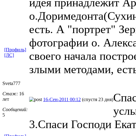
идея принадлежит Ар
о.Доримедонта(Сухин
есть. А "портрет" Зе
фотографии о. Алекс
[Профиль]
своего начала постро
[ЛС]
злыми методами, есть
Sveta777
Стаж:
16
Спас
лет
16-Сен-2011 00:12
(спустя 23 дня)
услы
Сообщений:
5
3.Спаси Господи Екат