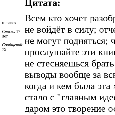
Цитата:
Всем кто хочет разоб
romanos
не войдёт в силу; отч
Стаж:
17
лет
не могут подняться; 
Сообщений:
прослушайте эти кни
75
не стесняешься брать
выводы вообще за всю
когда и кем была эта
стало с "главным идео
даром это творение о