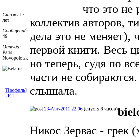
что это не
Стаж:
17
коллектив авторов, т
лет
Сообщений:
дела это не меняет), 
49
первой книги. Весь ц
Откуда:
Paris -
Novopolotsk
но теперь, судя по в
части не собираются.
слышала.
[Профиль]
[ЛС]
biel
23-Авг-2011 22:06
(спустя 8 часов)
Никос Зервас - грек (