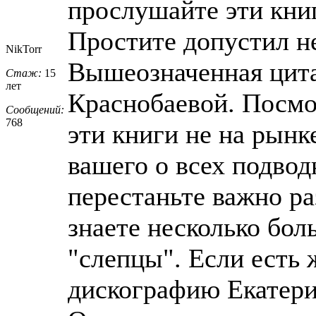
прослушайте эти кни
Простите допустил не
NikTorr
Вышеозначенная цита
Стаж:
15
лет
Краснобаевой. Посмо
Сообщений:
768
эти книги не на рынк
вашего о всех подвод
перестаньте важно ра
знаете несколько бо
"слепцы". Если есть
дискографию Екатери