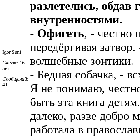
разлетелись, обдав
внутренностями.
-
Офигеть
, - честно
передёргивая затвор.
Igor Suni
волшебные зонтики.
Стаж:
16
лет
- Бедная собачка, - в
Сообщений:
Я не понимаю, честно
41
быть эта книга детям.
далеко, разве добро 
работала в православ