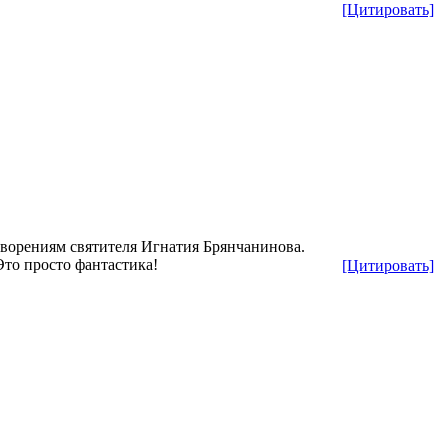
[Цитировать]
творениям святителя Игнатия Брянчанинова.
Это просто фантастика!
[Цитировать]