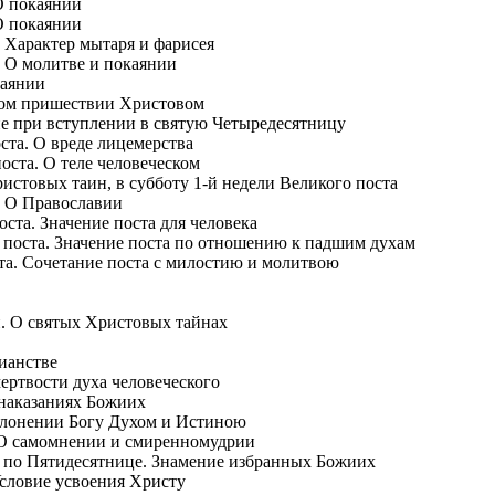
О покаянии
О покаянии
. Характер мытаря и фарисея
. О молитве и покаянии
каянии
ром пришествии Христовом
ие при вступлении в святую Четыредесятницу
оста. О вреде лицемерства
поста. О теле человеческом
истовых таин, в субботу 1-й недели Великого поста
. О Православии
ста. Значение поста для человека
 поста. Значение поста по отношению к падшим духам
та. Сочетание поста с милостию и молитвою
и. О святых Христовых тайнах
ианстве
ертвости духа человеческого
 наказаниях Божиих
оклонении Богу Духом и Истиною
 О самомнении и смиренномудрии
ю по Пятидесятнице. Знамение избранных Божиих
Условие усвоения Христу