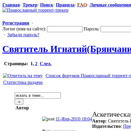
Главная
·
Трекер
·
Поиск
·
Правила
·
FAQ
·
Личные сообщения
Регистрация
·
Логин (имя на сайте):
Пароль:
·
Забыли пароль?
Святитель Игнатий(Брянчанин
Страницы:
1
,
2
След.
Список форумов Православный торрент-т
Статистика раздачи
Автор
Аскетическа
11-Янв-2010 18:04
Автор
: Святитель
Издательство
:
Пре