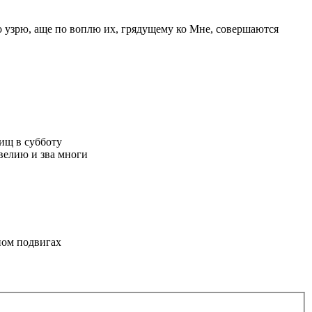
о узрю, аще по воплю их, грядущему ко Мне, совершаются
ищ в субботу
велию и зва многи
ном подвигах