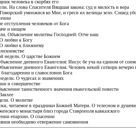
щник человека в скорбях его
ли. На слова Спасителя Вящшая закона: суд и милость и вера
 Гоморский умножися ко Мне, и греси их велицы зело. Сошед уб
сении
е отступления человеков от Бога
гаче и нищем
дели. Объяснение молитвы Господней: Отче наш
 О любви к Богу
. О любви к ближнему
 лихоимстве
ой недели. О царстве Божием
Объяснение дневного Евангелия: Иисус бе уча на едином от сонм
Объяснение дневного Евангелия. Человек некий сотвори вечерю 
О благодарении и славословии Бога
 недели. О чудесах и знамениях
нии и совершенстве
бъяснение таинственного значения евангельской повести
Закхее
дели. О молитве
 Луки, читаемое в праздники Божией Матери. О телесном и душев
женского монастыря близ города Ставрополя кавказского
ении епархии. О спасении
окаяния необходимо отвержение самомнения