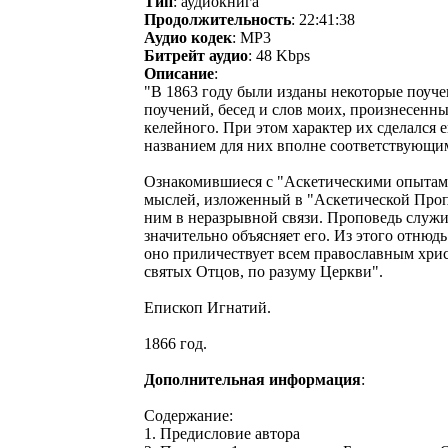
Тип
: аудиокнига
Продолжительность
: 22:41:38
Аудио кодек
: MP3
Битрейт аудио
: 48 Kbps
Описание
:
"В 1863 году были изданы некоторые поуче
поучений, бесед и слов моих, произнесенн
келейного. При этом характер их сделался 
названием для них вполне соответствующи
Ознакомившиеся с "Аскетическими опытами"
мыслей, изложенный в "Аскетической Пропо
ним в неразрывной связи. Проповедь служ
значительно объясняет его. Из этого отнюд
оно приличествует всем православным хри
святых Отцов, по разуму Церкви".
Епископ Игнатий.
1866 год.
Дополнительная информация
:
Содержание:
1. Предисловие автора