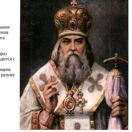
рание
ения
ось
браз
дится с
ующим:
 разуму