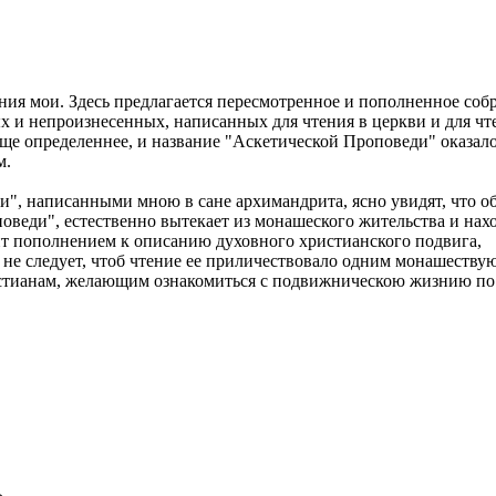
ния мои. Здесь предлагается пересмотренное и пополненное соб
ых и непроизнесенных, написанных для чтения в церкви и для чт
еще определеннее, и название "Аскетической Проповеди" оказал
м.
, написанными мною в сане архимандрита, ясно увидят, что о
веди", естественно вытекает из монашеского жительства и нахо
ит пополнением к описанию духовного христианского подвига,
ь не следует, чтоб чтение ее приличествовало одним монашеств
стианам, желающим ознакомиться с подвижническою жизнию по