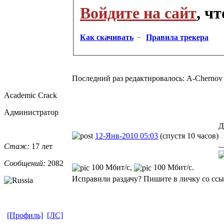
Войдите на сайт
, ч
Как скачивать
·
Правила трекера
Последний раз редактировалось: A-Chernov (
Academic Crack
Администратор
Д
12-Янв-2010 05:03
(спустя 10 часов)
_
Стаж:
17 лет
Сообщений:
2082
100 Мбит/с,
100 Мбит/с.
Исправили раздачу? Пишите в личку со ссыл
[Профиль]
[ЛС]