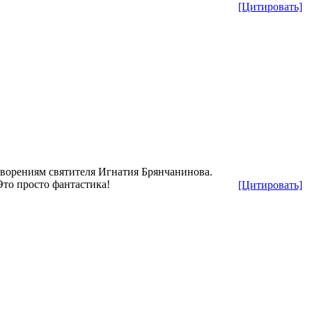
[Цитировать]
творениям святителя Игнатия Брянчанинова.
Это просто фантастика!
[Цитировать]