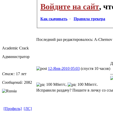
Войдите на сайт
, ч
Как скачивать
·
Правила трекера
Последний раз редактировалось: A-Chernov (
Academic Crack
Администратор
Д
12-Янв-2010 05:03
(спустя 10 часов)
_
Стаж:
17 лет
Сообщений:
2082
100 Мбит/с,
100 Мбит/с.
Исправили раздачу? Пишите в личку со ссыл
[Профиль]
[ЛС]