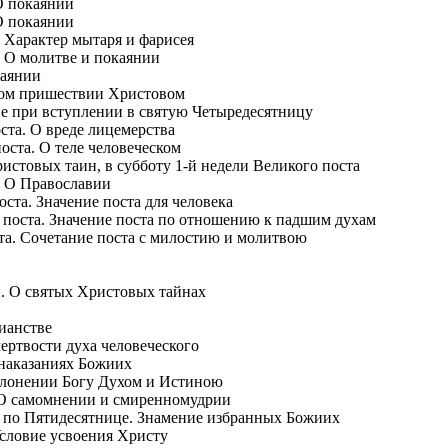
О покаянии
О покаянии
. Характер мытаря и фарисея
. О молитве и покаянии
каянии
ром пришествии Христовом
ие при вступлении в святую Четыредесятницу
оста. О вреде лицемерства
поста. О теле человеческом
истовых таин, в субботу 1-й недели Великого поста
. О Православии
ста. Значение поста для человека
 поста. Значение поста по отношению к падшим духам
та. Сочетание поста с милостию и молитвою
и. О святых Христовых тайнах
ианстве
ертвости духа человеческого
 наказаниях Божиих
оклонении Богу Духом и Истиною
 О самомнении и смиренномудрии
ю по Пятидесятнице. Знамение избранных Божиих
Условие усвоения Христу