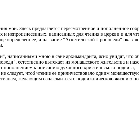
ния мои. Здесь предлагается пересмотренное и пополненное соб
ых и непроизнесенных, написанных для чтения в церкви и для чт
еще определеннее, и название "Аскетической Проповеди" оказал
м.
, написанными мною в сане архимандрита, ясно увидят, что о
веди", естественно вытекает из монашеского жительства и нахо
ит пополнением к описанию духовного христианского подвига,
ь не следует, чтоб чтение ее приличествовало одним монашеств
стианам, желающим ознакомиться с подвижническою жизнию по