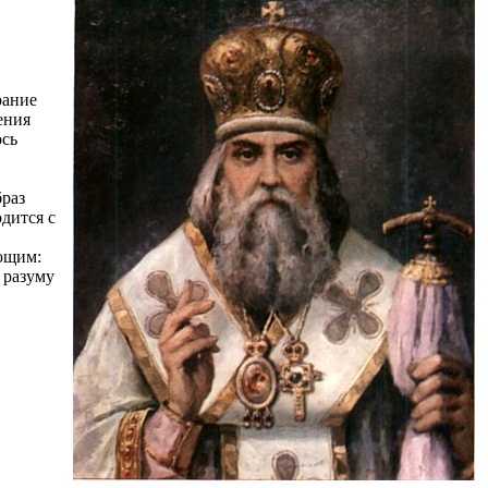
рание
ения
ось
браз
дится с
ующим:
 разуму