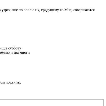
о узрю, аще по воплю их, грядущему ко Мне, совершаются
ищ в субботу
велию и зва многи
ном подвигах