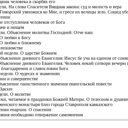
щник человека в скорбях его
ли. На слова Спасителя Вящшая закона: суд и милость и вера
 Гоморский умножися ко Мне, и греси их велицы зело. Сошед уб
сении
е отступления человеков от Бога
гаче и нищем
дели. Объяснение молитвы Господней: Отче наш
 О любви к Богу
. О любви к ближнему
 лихоимстве
ой недели. О царстве Божием
Объяснение дневного Евангелия: Иисус бе уча на едином от сонм
Объяснение дневного Евангелия. Человек некий сотвори вечерю 
О благодарении и славословии Бога
 недели. О чудесах и знамениях
нии и совершенстве
бъяснение таинственного значения евангельской повести
Закхее
дели. О молитве
 Луки, читаемое в праздники Божией Матери. О телесном и душев
женского монастыря близ города Ставрополя кавказского
ении епархии. О спасении
окаяния необходимо отвержение самомнения