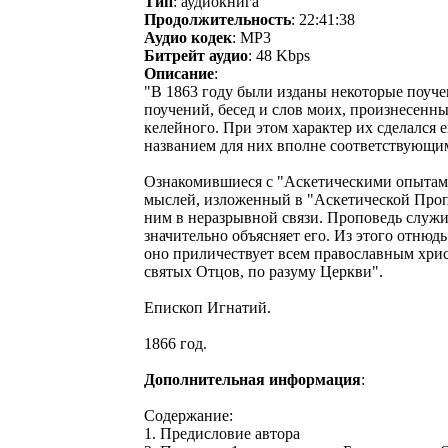
Тип
: аудиокнига
Продолжительность
: 22:41:38
Аудио кодек
: MP3
Битрейт аудио
: 48 Kbps
Описание
:
"В 1863 году были изданы некоторые поуче
поучений, бесед и слов моих, произнесенн
келейного. При этом характер их сделался 
названием для них вполне соответствующи
Ознакомившиеся с "Аскетическими опытами"
мыслей, изложенный в "Аскетической Пропо
ним в неразрывной связи. Проповедь служ
значительно объясняет его. Из этого отнюд
оно приличествует всем православным хри
святых Отцов, по разуму Церкви".
Епископ Игнатий.
1866 год.
Дополнительная информация
:
Содержание:
1. Предисловие автора