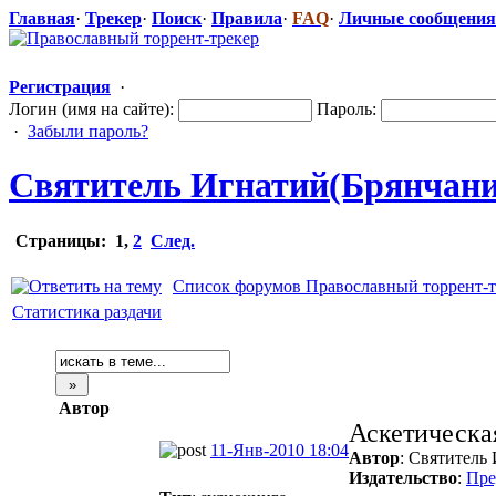
Главная
·
Трекер
·
Поиск
·
Правила
·
FAQ
·
Личные сообщения
Регистрация
·
Логин (имя на сайте):
Пароль:
·
Забыли пароль?
Святитель Игнатий(Брянчанин
Страницы:
1
,
2
След.
Список форумов Православный торрент-т
Статистика раздачи
Автор
Аскетическа
11-Янв-2010 18:04
Автор
: Святитель
Издательство
:
Пре