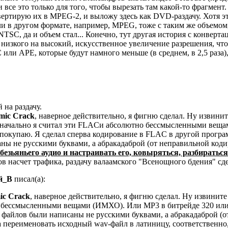
 все это только для того, чтобы вырезать там какой-то фрагмент
нвертирую их в MPEG-2, и выложу здесь как DVD-раздачу. Хотя э
 в другом формате, например, MPEG, тоже с таким же объемом,
NTSC, да и объем стал... Конечно, тут другая история с конверт
низкого на высокий, искусственное увеличение разрешения, чтост
C или APE, которые будут намного меньше (в среднем, в 2,5 раза
 на раздачу.
mic Crack
, наверное действительно, я фигню сделал. Ну извините
значально я считал эти FLACи абсолютно бессмысленными веща
покупаю. Я сделал сперва кодирование в FLAC в другой програ
ны не русскими буквами, а абракадаброй (от неправильной коди
обезьяньего аудио и настраивать его, ковыряться, разбиратьс
 насчет трафика, раздачу валаамского "Всенощного бдения" сде
й_В
писал(а):
ic Crack
, наверное действительно, я фигню сделал. Ну извините 
 бессмысленными вещами (ИМХО). Или МР3 в битрейде 320 или 
 файлов были написаны не русскими буквами, а абракадаброй (от
 переименовать исходный wav-файл в латиницу, соответственно,