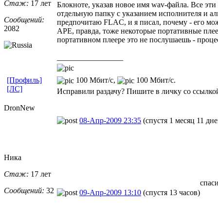
Стаж:
17 лет
Блокноте, указав новое имя wav-файла. Все эт
отдельную папку с указанием исполнителя и аль
Сообщений:
предпочитаю FLAC, и я писал, почему - его мо
2082
APE, правда, тоже некоторые портативные плеер
портативном плеере это не послушаешь - проце
_________________
100 Мбит/с,
100 Мбит/с.
[Профиль]
[ЛС]
Исправили раздачу? Пишите в личку со ссылкой
DronNew
08-Апр-2009 23:35
(спустя 1 месяц 11 дне
Ника
Стаж:
17 лет
спаси
Сообщений:
32
09-Апр-2009 13:10
(спустя 13 часов)