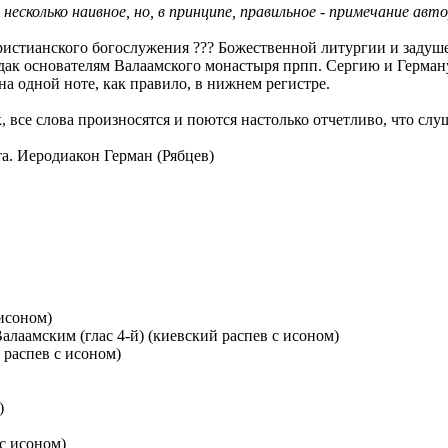
 несколько наивное, но, в принципе, правильное - примечание авт
ристианского богослужения ??? Божественной литургии и задуш
ндак основателям Валаамского монастыря прпп. Сергию и Герма
а одной ноте, как правило, в нижнем регистре.
, все слова произносятся и поются настолько отчетливо, что слу
а. Иеродиакон Герман (Рябцев)
исоном)
алаамским (глас 4-й) (киевский распев с исоном)
 распев с исоном)
)
с исоном)