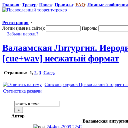
Главная
·
Трекер
·
Поиск
·
Правила
·
FAQ
·
Личные сообщения
Регистрация
·
Логин (имя на сайте):
Пароль:
·
Забыли пароль?
Валаамская Литургия. Иероди
[cue+wav] несжатый формат
Страницы:
1
,
2
,
3
След.
Список форумов Православный торрент-т
Статистика раздачи
Автор
Валаамская литургия 
24-Фев-2009 22:42