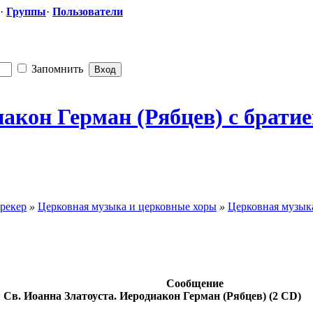
·
Группы
·
Пользователи
Запомнить
акон Герман (Рябцев) с брати
рекер
»
Церковная музыка и церковные хоры
»
Церковная музыка
Сообщение
Св. Иоанна Златоуста. Иеродиакон Герман (Рябцев) (2 CD)