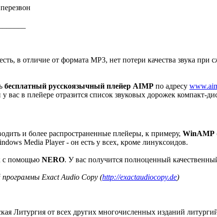
 перезвон
_______
есть, в отличие от формата МР3, нет потери качества звука при
ть
бесплатный русскоязычный плейер AIMP
по адресу
www.aim
и у вас в плейере отразится список звуковых дорожек компакт-дис
водить и более распространенные плейеры, к примеру,
WinAMP
dows Media Player - он есть у всех, кроме линуксоидов.
к с помощью
NERO
. У вас получится полноценный качественный
 программы Exact Audio Copy (
http://exactaudiocopy.de
)
кая Литургия от всех других многочисленных изданий литургий в