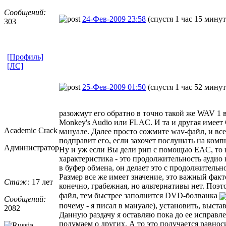
Сообщений:
24-Фев-2009 23:58
(спустя 1 час 15 минут
303
[Профиль]
[ЛС]
25-Фев-2009 01:50
(спустя 1 час 52 мину
разожмут его обратно в точно такой же WAV 1 в
Monkey's Audio или FLAC. И та и другая имеет
Academic Crack
мануале. Далее просто сожмите wav-файл, и все.
подправит его, если захочет послушать на ком
Администратор
Ну и уж если Вы дели рип с помощью EAC, то не
характеристика - это продолжительность аудио
в буфер обмена, он делает это с продолжительн
Размер все же имеет значение, это важный факто
Стаж:
17 лет
конечно, грабежная, но альтернативы нет. Поэт
файл, тем быстрее заполнится DVD-болванка
Сообщений:
почему - я писал в мануале), установить, выстав
2082
Данную раздачу я оставляю пока до ее исправле
подумаем о других. А то это получается равноси