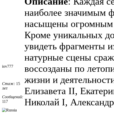
Описание
: Каждая с
наиболее значимым 
насыщены огромным 
Кроме уникальных д
увидеть фрагменты и
натурные сцены сраж
воссозданы по летоп
iov777
жизни и деятельности
Стаж:
15
Eлизавета II, Екатери
лет
Сообщений:
Николай I, Александр 
117