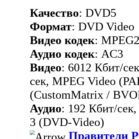
Качество
: DVD5
Формат
: DVD Video
Видео кодек
: MPEG
Аудио кодек
: AC3
Видео
: 6012 Кбит/сек
сек, MPEG Video (PA
(CustomMatrix / BVO
Аудио
: 192 Кбит/сек,
3 (DVD-Video)
Правители Р