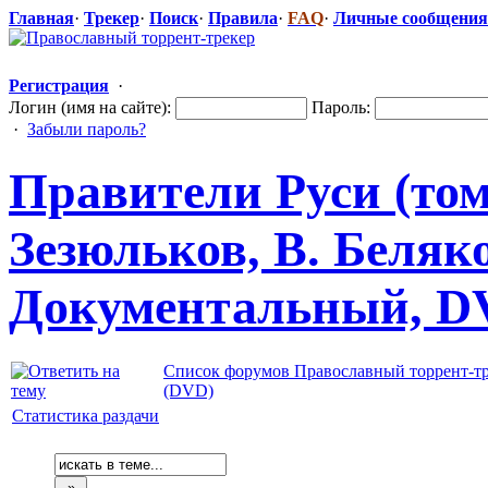
Главная
·
Трекер
·
Поиск
·
Правила
·
FAQ
·
Личные сообщения
Регистрация
·
Логин (имя на сайте):
Пароль:
·
Забыли пароль?
Правители Руси (том 
Зезюльков, В. Беляко
Документальн
​ый, D
Список форумов Православный торрент-т
(DVD)
Статистика раздачи