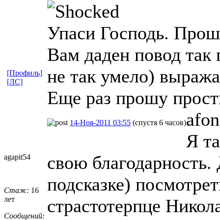
Упаси Господь. Про
Вам даден повод так 
не так умело) выраж
[Профиль]
[ЛС]
Еще раз прошу прост
afon
14-Ноя-2011 03:55
(спустя 6 часов)
Я т
свою благодарность. 
agapit54
подсказке) посмотрет
Стаж:
16
лет
страстотерпце Николае
Сообщений: