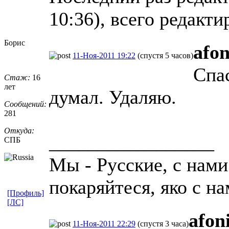
10:36), всего редакти
Борис
afon
11-Ноя-2011 19:22
(спустя 5 часов)
Спас
Стаж:
16
лет
думал. Удаляю.
Сообщений:
281
Откуда:
_________________
СПБ
Мы - Русские, с нами
покаряйтеся, яко с на
[Профиль]
[ЛС]
afon
11-Ноя-2011 22:29
(спустя 3 часа)