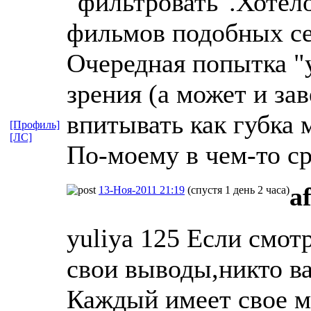
"фильтровать".Хотел
фильмов подобных се
Очередная попытка "
зрения (а может и за
впитывать как губка
[Профиль]
[ЛС]
По-моему в чем-то с
a
13-Ноя-2011 21:19
(спустя 1 день 2 часа)
yuliya 125 Если смот
свои выводы,никто ва
Каждый имеет свое м