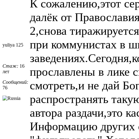
К сожалению,этот се
далёк от Православи
2,снова тиражируетс
при коммунистах в ш
yuliya 125
заведениях.Сегодня,
Стаж:
16
прославлены в лике 
лет
смотреть,и не дай Бо
Сообщений:
76
распространять такую
автора раздачи,это к
Информацию других 