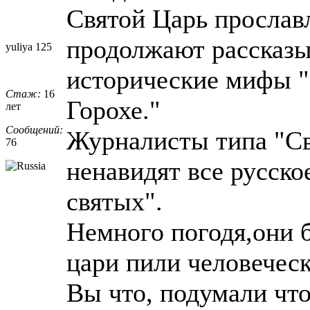
Святой Царь прослав
продолжают рассказы
yuliya 125
исторические мифы "
Стаж:
16
Горохе."
лет
Сообщений:
Журналисты типа "Св
76
ненавидят все русское
святых".
Немного погодя,они б
цари пили человеческ
Вы что, подумали чт