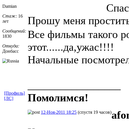
Спас
Damian
Стаж:
16
Прошу меня простит
лет
Все фильмы такого р
Сообщений:
1830
этот......да,ужас!!!!
Откуда:
Донбасс
Начальные посмотрел
_________________
[Профиль]
Помолимся!
[ЛС]
afo
12-Ноя-2011 18:25
(спустя 19 часов)