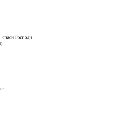
спаси Господи
ы)
пс