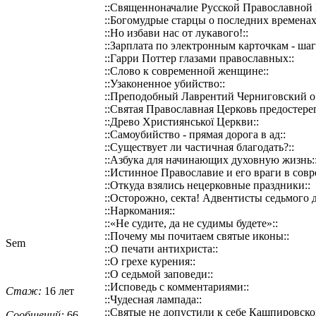
::Священноначалие Русской Православной 
::Богомудрые старцы о последних временах
::Но избави нас от лукавого!::
::Зарплата по электронным карточкам - шаг
::Гарри Поттер глазами православных::
::Слово к современной женщине::
::Узаконенное убийство::
::Преподобный Лаврентий Черниговский о 
::Святая Православная Церковь предостерег
::Древо Християнської Церкви::
::Самоубийство - прямая дорога в ад::
::Существует ли частичная благодать?::
::Азбука для начинающих духовную жизнь:
::Истинное Православие и его враги в сов
::Откуда взялись нецерковные праздники::
::Осторожно, секта! Адвентисты седьмого 
::Наркомания::
::«Не судите, да не судимы будете»::
::Почему мы почитаем святые иконы::
Sem
::О печати антихриста::
::О грехе курения::
::О седьмой заповеди::
::Исповедь с комментариями::
Стаж:
16 лет
::Чудесная лампада::
::Святые не допустили к себе Кашпировско
Сообщений:
66