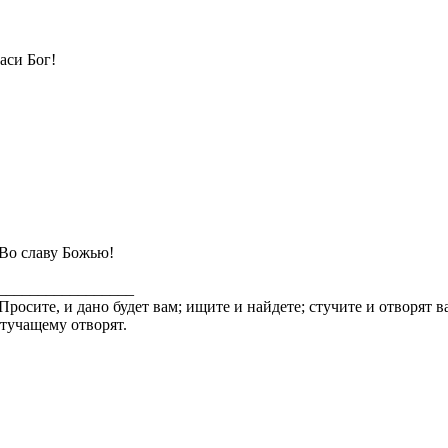
аси Бог!
Во славу Божью!
_________________
Просите, и дано будет вам; ищите и найдете; стучите и отворят в
тучащему отворят.