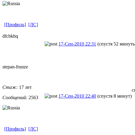
[Профиль]
[ЛС]
dfcbkbq
17-Сен-2010 22:31
(спустя 52 минут
stepan-frunz
​e
Стаж:
17 лет
с
17-Сен-2010 22:40
(спустя 8 минут)
Сообщений:
2563
[Профиль]
[ЛС]