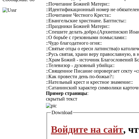
::Почитание Божией Матери::
::Идентификационный номер не обязателен!
::Почитание Честного Креста::
::Евангельские христиане. Баптисты::
::Праздники Божией Матери::
::Спешите делать добро.(Архиепископ Иоан
::О борьбе с греховными помыслами::
::Чудо благодатного огня::
::Святые отцы о ереси латинства(о католиче
::Русь святая, храни веру православную, в
::Храм Божий - источник Благословений Б
::Телевизор - духовный убийца::
::Священное Писание опровергает секту «с
::Как провести день по-божьи?::
::Нательный крест и крестное знамение::
::Сатанинский характер символики карточн
Пример страницы
:
скрытый текст
Download
Войдите на сайт
, ч