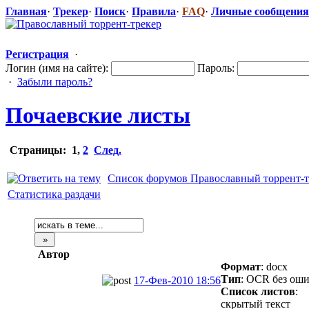
Главная
·
Трекер
·
Поиск
·
Правила
·
FAQ
·
Личные сообщения
Регистрация
·
Логин (имя на сайте):
Пароль:
·
Забыли пароль?
Почаевские листы
Страницы:
1
,
2
След.
Список форумов Православный торрент-т
Статистика раздачи
Автор
Формат
: docx
Тип
: OCR без ош
17-Фев-2010 18:56
Список листов
:
скрытый текст