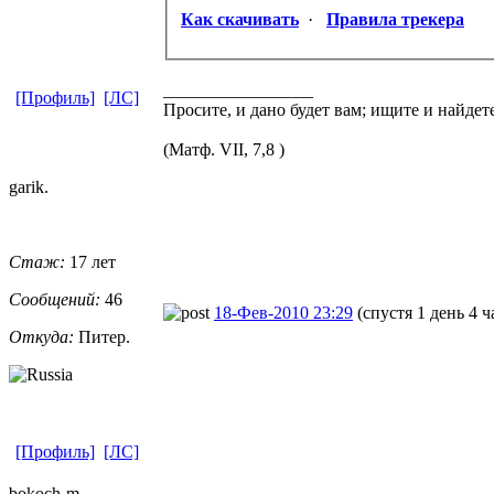
Как скачивать
·
Правила трекера
_________________
[Профиль]
[ЛС]
Просите, и дано будет вам; ищите и найдет
(Матф. VII, 7,8 )
garik.
Стаж:
17 лет
Сообщений:
46
18-Фев-2010 23:29
(спустя 1 день 4 ч
Откуда:
Питер.
[Профиль]
[ЛС]
bokoch-m