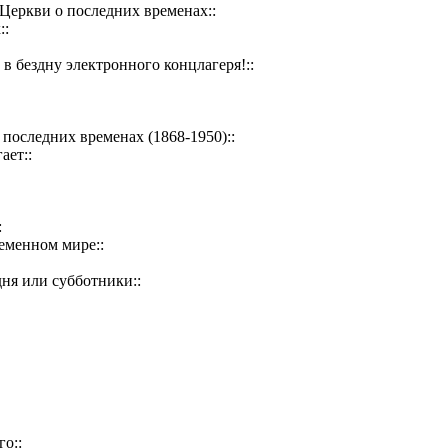
Церкви о последних временах::
::
 в бездну электронного концлагеря!::
последних временах (1868-1950)::
ает::
:
ременном мире::
дня или субботники::
го::