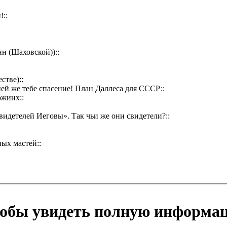
::
н (Шаховской))::
стве)::
 ней же тебе спасение! План Даллеса для СССР::
ожиих::
видетелей Иеговы». Так чьи же они свидетели?::
ых мастей::
тобы увидеть полную информа