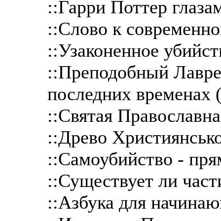
::Гарри Поттер глаза
::Слово к современн
::Узаконенное убийст
::Преподобный Лавре
последних временах (
::Святая Православна
::Древо Християнсько
::Самоубийство - прям
::Существует ли част
::Азбука для начина