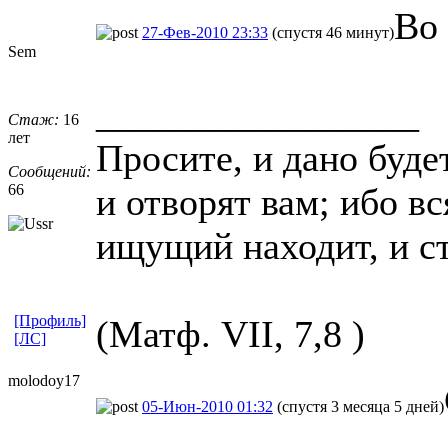
Во
27-Фев-2010 23:33
(спустя 46 минут)
Sem
_________________
Стаж:
16
лет
Просите, и дано буде
Сообщений:
66
и отворят вам; ибо в
ищущий находит, и с
[Профиль]
(Матф. VII, 7,8 )
[ЛС]
molodoy17
05-Июн-2010 01:32
(спустя 3 месяца 5 дней)