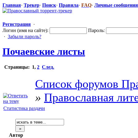
Главная
·
Трекер
·
Поиск
·
Правила
·
FAQ
·
Личные сообщения
Регистрация
·
Логин (имя на сайте):
Пароль:
·
Забыли пароль?
Почаевские листы
Страницы:
1
,
2
След.
Список форумов Пра
»
Православная лит
Статистика раздачи
Автор