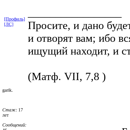
_________________
[Профиль]
Просите, и дано буде
[ЛС]
и отворят вам; ибо в
ищущий находит, и с
(Матф. VII, 7,8 )
garik.
Стаж:
17
лет
Сообщений: