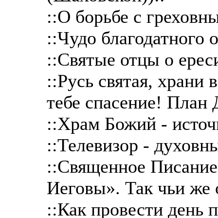
::О борьбе с грехов
::Чудо благодатного о
::Святые отцы о ереси
::Русь святая, храни 
тебе спасение! План 
::Храм Божий - исто
::Телевизор - духовн
::Священное Писание
Иеговы». Так чьи же 
::Как провести день 