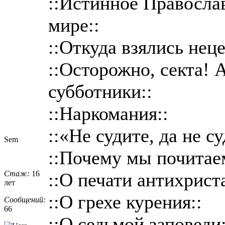
::Истинное Православ
мире::
::Откуда взялись нец
::Осторожно, секта! 
субботники::
::Наркомания::
::«Не судите, да не с
Sem
::Почему мы почитае
Стаж:
16
::О печати антихриста
лет
::О грехе курения::
Сообщений:
66
::О седьмой заповеди: