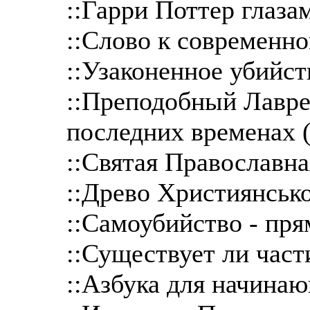
::Гарри Поттер глаза
::Слово к современн
::Узаконенное убийст
::Преподобный Лавре
последних временах (
::Святая Православна
::Древо Християнсько
::Самоубийство - прям
::Существует ли част
::Азбука для начина