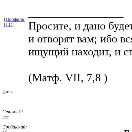
_________________
[Профиль]
Просите, и дано буде
[ЛС]
и отворят вам; ибо в
ищущий находит, и с
(Матф. VII, 7,8 )
garik.
Стаж:
17
лет
Сообщений: