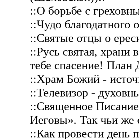
::О борьбе с грехов
::Чудо благодатного о
::Святые отцы о ереси
::Русь святая, храни 
тебе спасение! План 
::Храм Божий - исто
::Телевизор - духовн
::Священное Писание
Иеговы». Так чьи же 
::Как провести день 