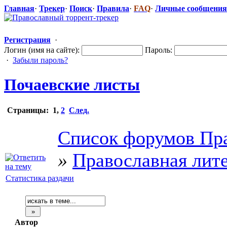
Главная
·
Трекер
·
Поиск
·
Правила
·
FAQ
·
Личные сообщения
Регистрация
·
Логин (имя на сайте):
Пароль:
·
Забыли пароль?
Почаевские листы
Страницы:
1
,
2
След.
Список форумов Пра
»
Православная лит
Статистика раздачи
Автор