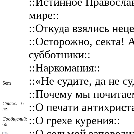
::Истинное Православ
мире::
::Откуда взялись нец
::Осторожно, секта! 
субботники::
::Наркомания::
::«Не судите, да не с
Sem
::Почему мы почитае
Стаж:
16
::О печати антихриста
лет
::О грехе курения::
Сообщений:
66
::О седьмой заповеди: