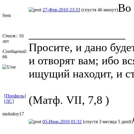
Во
27-Фев-2010 23:33
(спустя 46 минут)
Sem
_________________
Стаж:
16
лет
Просите, и дано буде
Сообщений:
66
и отворят вам; ибо в
ищущий находит, и с
[Профиль]
(Матф. VII, 7,8 )
[ЛС]
molodoy17
05-Июн-2010 01:32
(спустя 3 месяца 5 дней)